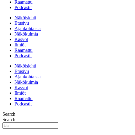
Raamattu
Podcastit
Näköislehti
Etusivu
Ajankohtaista
Näkökulmia
Kasvot
Ilmiöt
Raamattu
Podcastit
Näköislehti
Etusivu
Ajankohtaista
Näkökulmia
Kasvot
Ilmiöt
Raamattu
Podcastit
Search
Search