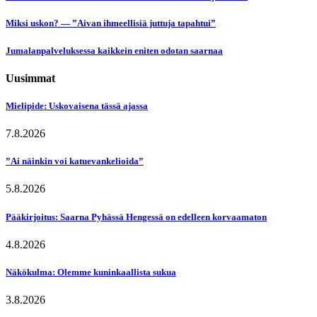
Miksi uskon? — ”Aivan ihmeellisiä juttuja tapahtui”
Jumalanpalveluksessa kaikkein eniten odotan saarnaa
Uusimmat
Mielipide: Uskovaisena tässä ajassa
7.8.2026
”Ai näinkin voi katuevankelioida”
5.8.2026
Pääkirjoitus: Saarna Pyhässä Hengessä on edelleen korvaamaton
4.8.2026
Näkökulma: Olemme kuninkaallista sukua
3.8.2026