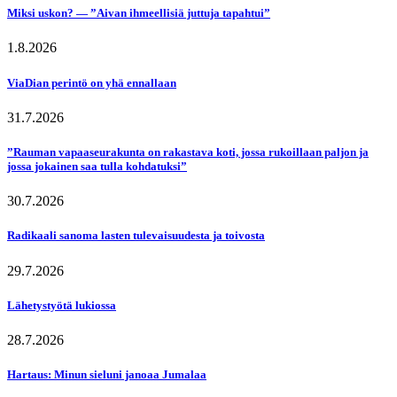
Miksi uskon? — ”Aivan ihmeellisiä juttuja tapahtui”
1.8.2026
ViaDian perintö on yhä ennallaan
31.7.2026
”Rauman vapaaseurakunta on rakastava koti, jossa rukoillaan paljon ja
jossa jokainen saa tulla kohdatuksi”
30.7.2026
Radikaali sanoma lasten tulevaisuudesta ja toivosta
29.7.2026
Lähetystyötä lukiossa
28.7.2026
Hartaus: Minun sieluni janoaa Jumalaa