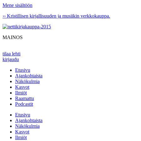
Mene sisältöön
›› Kristillisen kirjallisuuden ja musiikin verkkokauppa.
MAINOS
tilaa lehti
kirjaudu
Etusivu
Ajankohtaista
Näkökulmia
Kasvot
Ilmiöt
Raamattu
Podcastit
Etusivu
Ajankohtaista
Näkökulmia
Kasvot
Ilmiöt