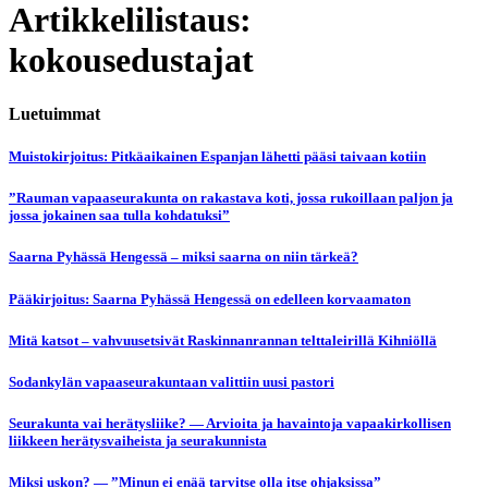
Artikkelilistaus:
kokousedustajat
Luetuimmat
Muistokirjoitus: Pitkäaikainen Espanjan lähetti pääsi taivaan kotiin
”Rauman vapaaseurakunta on rakastava koti, jossa rukoillaan paljon ja
jossa jokainen saa tulla kohdatuksi”
Saarna Pyhässä Hengessä – miksi saarna on niin tärkeä?
Pääkirjoitus: Saarna Pyhässä Hengessä on edelleen korvaamaton
Mitä katsot – vahvuusetsivät Raskinnanrannan telttaleirillä Kihniöllä
Sodankylän vapaaseurakuntaan valittiin uusi pastori
Seurakunta vai herätysliike? — Arvioita ja havaintoja vapaakirkollisen
liikkeen herätysvaiheista ja seurakunnista
Miksi uskon? — ”Minun ei enää tarvitse olla itse ohjaksissa”