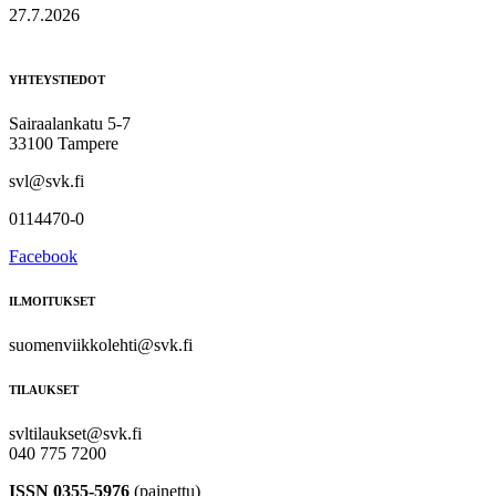
27.7.2026
YHTEYSTIEDOT
Sairaalankatu 5-7
33100 Tampere
svl@svk.fi
0114470-0
Facebook
ILMOITUKSET
suomenviikkolehti@svk.fi
TILAUKSET
svltilaukset@svk.fi
040 775 7200
ISSN 0355-5976
(painettu)