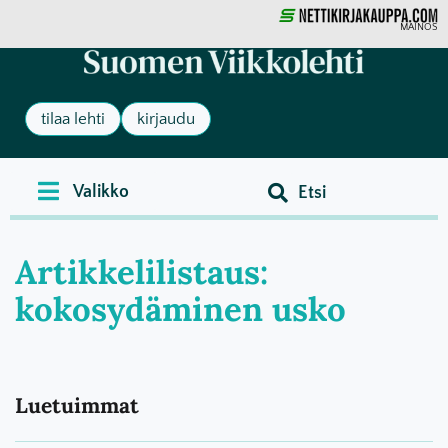
MAINOS
tilaa lehti
kirjaudu
Artikkelilistaus:
kokosydäminen usko
Luetuimmat