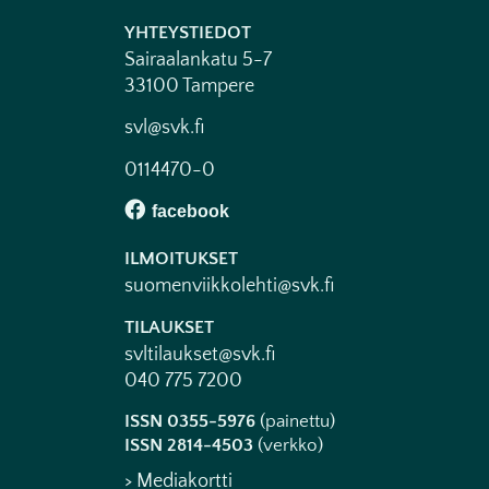
YHTEYSTIEDOT
Sairaalankatu 5-7
33100 Tampere
svl@svk.fi
0114470-0
ILMOITUKSET
suomenviikkolehti@svk.fi
TILAUKSET
svltilaukset@svk.fi
040 775 7200
ISSN 0355-5976
(painettu)
ISSN 2814-4503
(verkko)
> Mediakortti