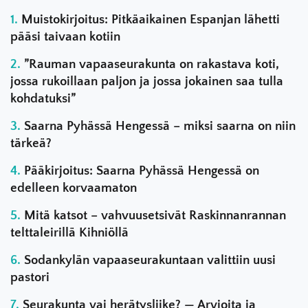
Muistokirjoitus: Pitkäaikainen Espanjan lähetti
pääsi taivaan kotiin
”Rauman vapaaseurakunta on rakastava koti,
jossa rukoillaan paljon ja jossa jokainen saa tulla
kohdatuksi”
Saarna Pyhässä Hengessä – miksi saarna on niin
tärkeä?
Pääkirjoitus: Saarna Pyhässä Hengessä on
edelleen korvaamaton
Mitä katsot – vahvuusetsivät Raskinnanrannan
telttaleirillä Kihniöllä
Sodankylän vapaaseurakuntaan valittiin uusi
pastori
Seurakunta vai herätysliike? — Arvioita ja