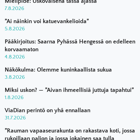
Mielipide: Uskovaisena tässä ajassa
7.8.2026
”Ai näinkin voi katuevankelioida”
5.8.2026
Pääkirjoitus: Saarna Pyhässä Hengessä on edelleen
korvaamaton
4.8.2026
Näkökulma: Olemme kuninkaallista sukua
3.8.2026
Miksi uskon? — ”Aivan ihmeellisiä juttuja tapahtui”
1.8.2026
ViaDian perintö on yhä ennallaan
31.7.2026
”Rauman vapaaseurakunta on rakastava koti, jossa
rukoillaan paljon ja jossa jokainen saa tulla