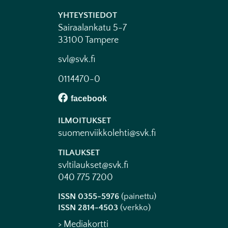
YHTEYSTIEDOT
Sairaalankatu 5-7
33100 Tampere
svl@svk.fi
0114470-0
ILMOITUKSET
suomenviikkolehti@svk.fi
TILAUKSET
svltilaukset@svk.fi
040 775 7200
ISSN 0355-5976
(painettu)
ISSN 2814-4503
(verkko)
> Mediakortti