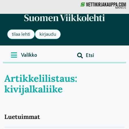
MAINOS
tilaa lehti
kirjaudu
Artikkelilistaus:
kivijalkaliike
Luetuimmat