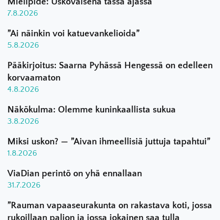
Mielipide: Uskovaisena tässä ajassa
7.8.2026
”Ai näinkin voi katuevankelioida”
5.8.2026
Pääkirjoitus: Saarna Pyhässä Hengessä on edelleen
korvaamaton
4.8.2026
Näkökulma: Olemme kuninkaallista sukua
3.8.2026
Miksi uskon? — ”Aivan ihmeellisiä juttuja tapahtui”
1.8.2026
ViaDian perintö on yhä ennallaan
31.7.2026
”Rauman vapaaseurakunta on rakastava koti, jossa
rukoillaan paljon ja jossa jokainen saa tulla