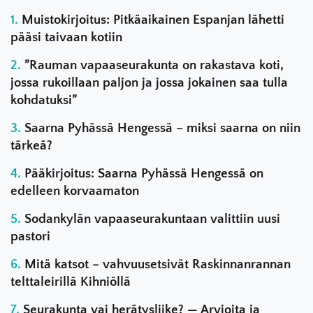
Muistokirjoitus: Pitkäaikainen Espanjan lähetti
pääsi taivaan kotiin
”Rauman vapaaseurakunta on rakastava koti,
jossa rukoillaan paljon ja jossa jokainen saa tulla
kohdatuksi”
Saarna Pyhässä Hengessä – miksi saarna on niin
tärkeä?
Pääkirjoitus: Saarna Pyhässä Hengessä on
edelleen korvaamaton
Sodankylän vapaaseurakuntaan valittiin uusi
pastori
Mitä katsot – vahvuusetsivät Raskinnanrannan
telttaleirillä Kihniöllä
Seurakunta vai herätysliike? — Arvioita ja