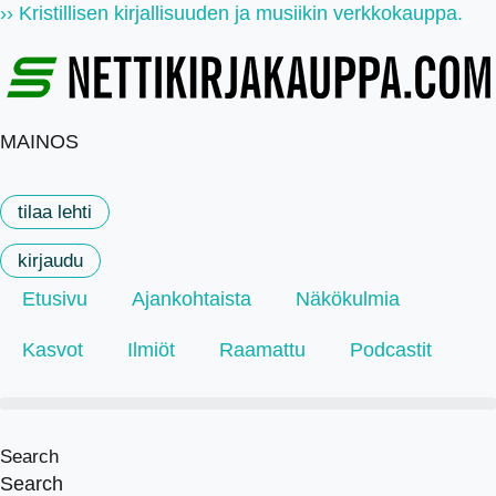
Mene
›› Kristillisen kirjallisuuden ja musiikin verkkokauppa.
sisältöön
MAINOS
tilaa lehti
kirjaudu
Etusivu
Ajankohtaista
Näkökulmia
Kasvot
Ilmiöt
Raamattu
Podcastit
Search
Search