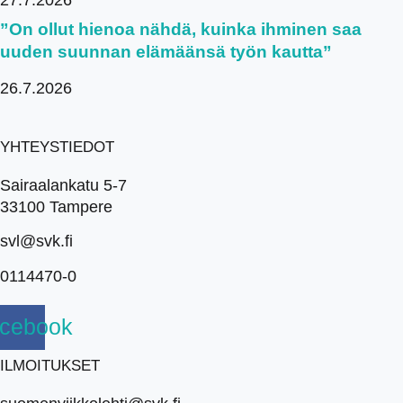
27.7.2026
”On ollut hienoa nähdä, kuinka ihminen saa
uuden suunnan elämäänsä työn kautta”
26.7.2026
YHTEYSTIEDOT
Sairaalankatu 5-7
33100 Tampere
svl@svk.fi
0114470-0
cebook
ILMOITUKSET