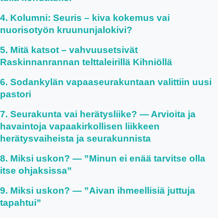
Kolumni: Seuris – kiva kokemus vai
nuorisotyön kruununjalokivi?
Mitä katsot – vahvuusetsivät
Raskinnanrannan telttaleirillä Kihniöllä
Sodankylän vapaaseurakuntaan valittiin uusi
pastori
Seurakunta vai herätysliike? — Arvioita ja
havaintoja vapaakirkollisen liikkeen
herätysvaiheista ja seurakunnista
Miksi uskon? — ”Minun ei enää tarvitse olla
itse ohjaksissa”
Miksi uskon? — ”Aivan ihmeellisiä juttuja
tapahtui”