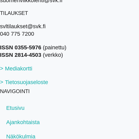
suomenviikkolehti@svk.fi
TILAUKSET
svltilaukset@svk.fi
040 775 7200
ISSN 0355-5976
(painettu)
ISSN 2814-4503
(verkko)
> Mediakortti
> Tietosuojaseloste
NAVIGOINTI
Etusivu
Ajankohtaista
Näkökulmia