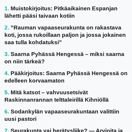
Muistokirjoitus: Pitkäaikainen Espanjan
lähetti pääsi taivaan kotiin
”Rauman vapaaseurakunta on rakastava
koti, jossa rukoillaan paljon ja jossa jokainen
saa tulla kohdatuksi”
Saarna Pyhässä Hengessä – miksi saarna
on niin tärkeä?
Pääkirjoitus: Saarna Pyhässä Hengessä on
edelleen korvaamaton
Mitä katsot – vahvuusetsivät
Raskinnanrannan telttaleirillä Kihniöllä
Sodankylän vapaaseurakuntaan valittiin
uusi pastori
Seurakunta vai herätysliike? — Arvioita ja