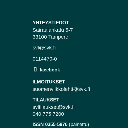
YHTEYSTIEDOT
Sairaalankatu 5-7
33100 Tampere
svl@svk.fi
0114470-0
ILMOITUKSET
suomenviikkolehti@svk.fi
TILAUKSET
svltilaukset@svk.fi
040 775 7200
ISSN 0355-5976
(painettu)