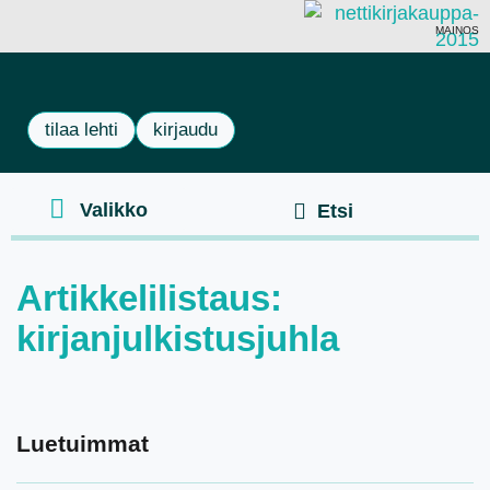
MAINOS
tilaa lehti
kirjaudu
Artikkelilistaus:
kirjanjulkistusjuhla
Luetuimmat