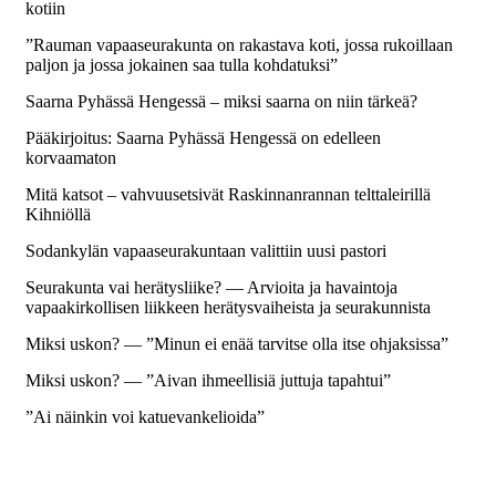
kotiin
”Rauman vapaaseurakunta on rakastava koti, jossa rukoillaan
paljon ja jossa jokainen saa tulla kohdatuksi”
Saarna Pyhässä Hengessä – miksi saarna on niin tärkeä?
Pääkirjoitus: Saarna Pyhässä Hengessä on edelleen
korvaamaton
Mitä katsot – vahvuusetsivät Raskinnanrannan telttaleirillä
Kihniöllä
Sodankylän vapaaseurakuntaan valittiin uusi pastori
Seurakunta vai herätysliike? — Arvioita ja havaintoja
vapaakirkollisen liikkeen herätysvaiheista ja seurakunnista
Miksi uskon? — ”Minun ei enää tarvitse olla itse ohjaksissa”
Miksi uskon? — ”Aivan ihmeellisiä juttuja tapahtui”
”Ai näinkin voi katuevankelioida”