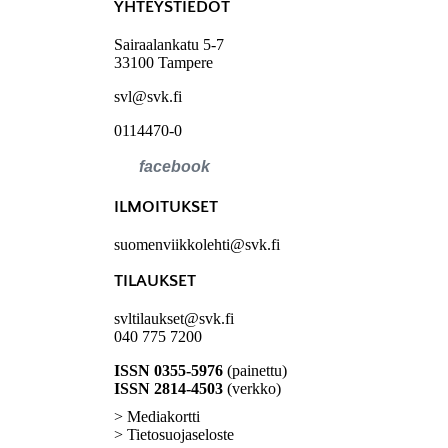
YHTEYSTIEDOT
Sairaalankatu 5-7
33100 Tampere
svl@svk.fi
0114470-0
ILMOITUKSET
suomenviikkolehti@svk.fi
TILAUKSET
svltilaukset@svk.fi
040 775 7200
ISSN 0355-5976
(painettu)
ISSN 2814-4503
(verkko)
> Mediakortti
> Tietosuojaseloste