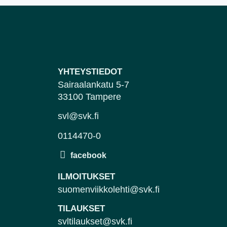
YHTEYSTIEDOT
Sairaalankatu 5-7
33100 Tampere
svl@svk.fi
0114470-0
ILMOITUKSET
suomenviikkolehti@svk.fi
TILAUKSET
svltilaukset@svk.fi