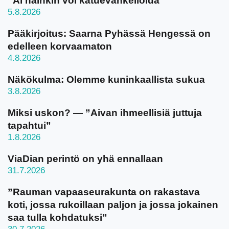
”Ai näinkin voi katuevankelioida”
5.8.2026
Pääkirjoitus: Saarna Pyhässä Hengessä on
edelleen korvaamaton
4.8.2026
Näkökulma: Olemme kuninkaallista sukua
3.8.2026
Miksi uskon? — ”Aivan ihmeellisiä juttuja
tapahtui”
1.8.2026
ViaDian perintö on yhä ennallaan
31.7.2026
”Rauman vapaaseurakunta on rakastava
koti, jossa rukoillaan paljon ja jossa jokainen
saa tulla kohdatuksi”