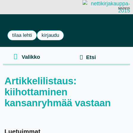
MAINOS
tilaa lehti
kirjaudu
Artikkelilistaus:
kiihottaminen
kansanryhmää vastaan
Luetuimmat