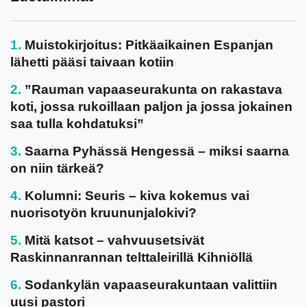
Muistokirjoitus: Pitkäaikainen Espanjan
lähetti pääsi taivaan kotiin
”Rauman vapaaseurakunta on rakastava
koti, jossa rukoillaan paljon ja jossa jokainen
saa tulla kohdatuksi”
Saarna Pyhässä Hengessä – miksi saarna
on niin tärkeä?
Kolumni: Seuris – kiva kokemus vai
nuorisotyön kruununjalokivi?
Mitä katsot – vahvuusetsivät
Raskinnanrannan telttaleirillä Kihniöllä
Sodankylän vapaaseurakuntaan valittiin
uusi pastori