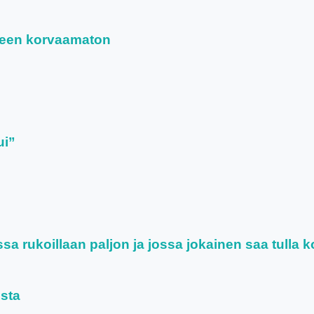
leen korvaamaton
ui”
a rukoillaan paljon ja jossa jokainen saa tulla 
osta