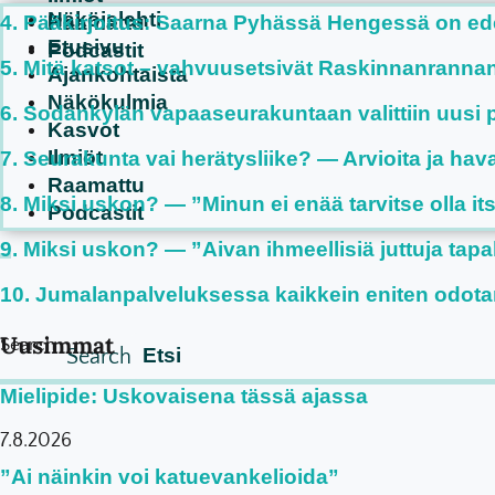
Näköislehti
Pääkirjoitus: Saarna Pyhässä Hengessä on e
Raamattu
Etusivu
Podcastit
Mitä katsot – vahvuusetsivät Raskinnanrannan te
Ajankohtaista
Näkökulmia
Sodankylän vapaaseurakuntaan valittiin uusi p
Kasvot
Ilmiöt
Seurakunta vai herätysliike? — Arvioita ja hav
Raamattu
Miksi uskon? — ”Minun ei enää tarvitse olla it
Podcastit
Miksi uskon? — ”Aivan ihmeellisiä juttuja tapa
Jumalanpalveluksessa kaikkein eniten odota
Uusimmat
Search
Search
Mielipide: Uskovaisena tässä ajassa
7.8.2026
”Ai näinkin voi katuevankelioida”