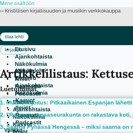
Mene sisältöön
›› Kristillisen kirjallisuuden ja musiikin verkkokauppa.
tilaa lehti
Etusivu
kirjaudu
Ajankohtaista
Näkökulmia
Artikkelilistaus: Kettus
Näköislehti
Kasvot
Etusivu
Ilmiöt
Ajankohtaista
Raamattu
Luetuimmat
Näkökulmia
Podcastit
Kasvot
Etusivu
Muistokirjoitus: Pitkäaikainen Espanjan lähetti
Ilmiöt
Ajankohtaista
”Rauman vapaaseurakunta on rakastava koti, jo
Raamattu
Näkökulmia
Podcastit
Kasvot
Saarna Pyhässä Hengessä – miksi saarna on n
Ilmiöt