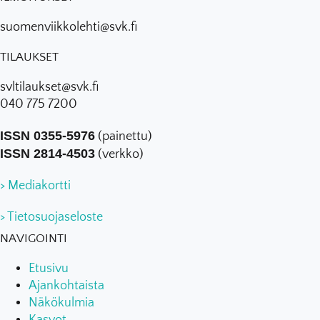
suomenviikkolehti@svk.fi
TILAUKSET
svltilaukset@svk.fi
040 775 7200
ISSN 0355-5976
(painettu)
ISSN 2814-4503
(verkko)
> Mediakortti
> Tietosuojaseloste
NAVIGOINTI
Etusivu
Ajankohtaista
Näkökulmia
Kasvot