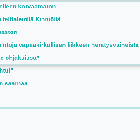
delleen korvaamaton
lttaleirillä Kihniöllä
astori
aintoja vapaakirkollisen liikkeen herätysvaiheista
se ohjaksissa”
htui”
n saarnaa