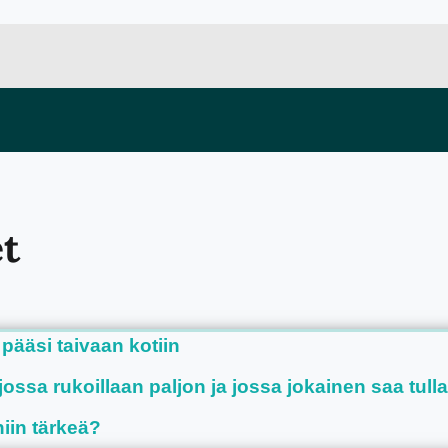
et
 pääsi taivaan kotiin
ssa rukoillaan paljon ja jossa jokainen saa tull
iin tärkeä?