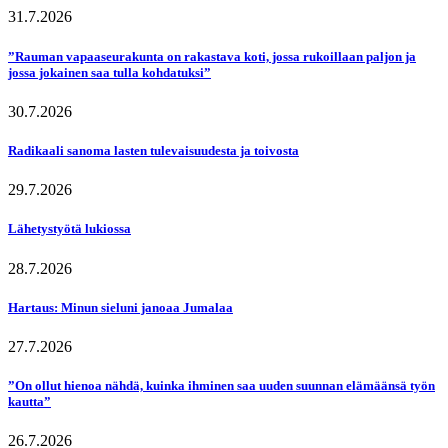
31.7.2026
”Rauman vapaaseurakunta on rakastava koti, jossa rukoillaan paljon ja
jossa jokainen saa tulla kohdatuksi”
30.7.2026
Radikaali sanoma lasten tulevaisuudesta ja toivosta
29.7.2026
Lähetystyötä lukiossa
28.7.2026
Hartaus: Minun sieluni janoaa Jumalaa
27.7.2026
”On ollut hienoa nähdä, kuinka ihminen saa uuden suunnan elämäänsä työn
kautta”
26.7.2026