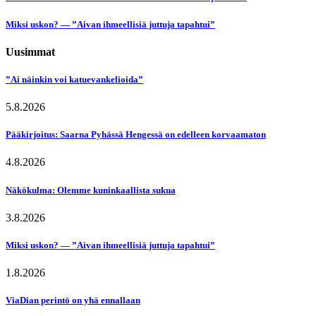
Miksi uskon? — ”Aivan ihmeellisiä juttuja tapahtui”
Uusimmat
”Ai näinkin voi katuevankelioida”
5.8.2026
Pääkirjoitus: Saarna Pyhässä Hengessä on edelleen korvaamaton
4.8.2026
Näkökulma: Olemme kuninkaallista sukua
3.8.2026
Miksi uskon? — ”Aivan ihmeellisiä juttuja tapahtui”
1.8.2026
ViaDian perintö on yhä ennallaan