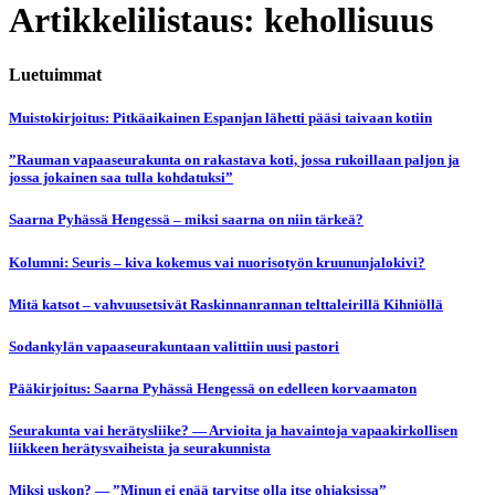
Artikkelilistaus: kehollisuus
Luetuimmat
Muistokirjoitus: Pitkäaikainen Espanjan lähetti pääsi taivaan kotiin
”Rauman vapaaseurakunta on rakastava koti, jossa rukoillaan paljon ja
jossa jokainen saa tulla kohdatuksi”
Saarna Pyhässä Hengessä – miksi saarna on niin tärkeä?
Kolumni: Seuris – kiva kokemus vai nuorisotyön kruununjalokivi?
Mitä katsot – vahvuusetsivät Raskinnanrannan telttaleirillä Kihniöllä
Sodankylän vapaaseurakuntaan valittiin uusi pastori
Pääkirjoitus: Saarna Pyhässä Hengessä on edelleen korvaamaton
Seurakunta vai herätysliike? — Arvioita ja havaintoja vapaakirkollisen
liikkeen herätysvaiheista ja seurakunnista
Miksi uskon? — ”Minun ei enää tarvitse olla itse ohjaksissa”