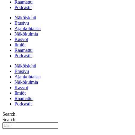
Raamattu
Podcastit
Näköislehti
Etusivu
Ajankohtaista
Näkökulmia
Kasvot
Ilmiöt
Raamattu
Podcastit
Näköislehti
Etusivu
Ajankohtaista
Näkökulmia
Kasvot
Ilmiöt
Raamattu
Podcastit
Search
Search