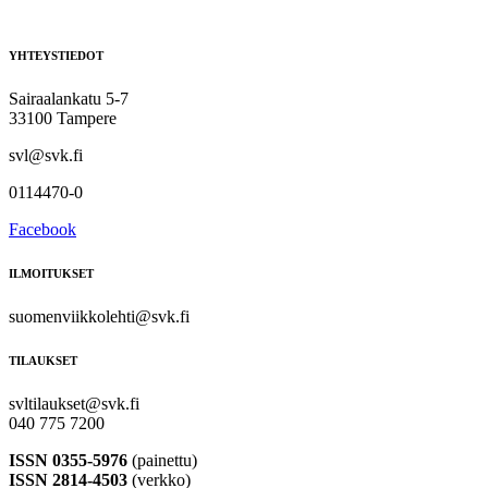
YHTEYSTIEDOT
Sairaalankatu 5-7
33100 Tampere
svl@svk.fi
0114470-0
Facebook
ILMOITUKSET
suomenviikkolehti@svk.fi
TILAUKSET
svltilaukset@svk.fi
040 775 7200
ISSN 0355-5976
(painettu)
ISSN 2814-4503
(verkko)