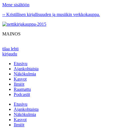
Mene sisältöön
›› Kristillisen kirjallisuuden ja musiikin verkkokauppa.
MAINOS
tilaa lehti
kirjaudu
Etusivu
Ajankohtaista
Näkökulmia
Kasvot
Ilmiöt
Raamattu
Podcastit
Etusivu
Ajankohtaista
Näkökulmia
Kasvot
Ilmiöt