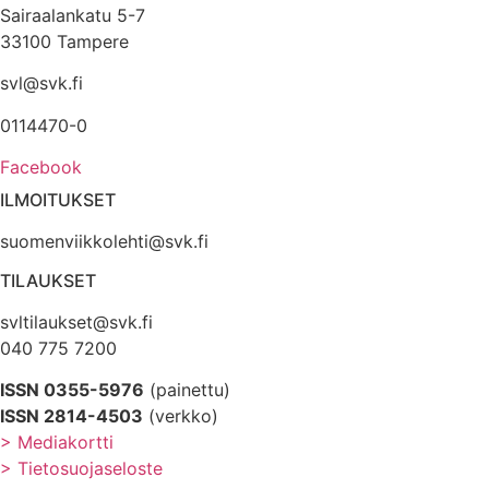
Sairaalankatu 5-7
33100 Tampere
svl@svk.fi
0114470-0
Facebook
ILMOITUKSET
suomenviikkolehti@svk.fi
TILAUKSET
svltilaukset@svk.fi
040 775 7200
ISSN 0355-5976
(painettu)
ISSN 2814-4503
(verkko)
> Mediakortti
> Tietosuojaseloste