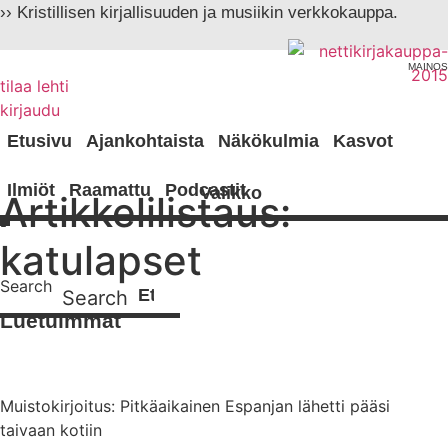
Mene
›› Kristillisen kirjallisuuden ja musiikin verkkokauppa.
sisältöön
MAINOS
tilaa lehti
kirjaudu
Etusivu
Ajankohtaista
Näkökulmia
Kasvot
Ilmiöt
Raamattu
Podcastit
Artikkelilistaus:
katulapset
Search
Search
Luetuimmat
Muistokirjoitus: Pitkäaikainen Espanjan lähetti pääsi
taivaan kotiin