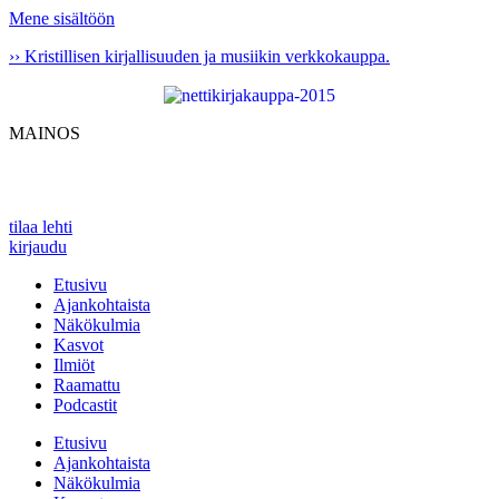
Mene sisältöön
›› Kristillisen kirjallisuuden ja musiikin verkkokauppa.
MAINOS
tilaa lehti
kirjaudu
Etusivu
Ajankohtaista
Näkökulmia
Kasvot
Ilmiöt
Raamattu
Podcastit
Etusivu
Ajankohtaista
Näkökulmia