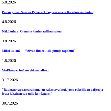
5.8.2026
Pääkirjoitus: Saarna Pyhässä Hengessä on edelleen korvaamaton
4.8.2026
Näkökulma: Olemme kuninkaallista sukua
3.8.2026
Miksi uskon? — ”Aivan ihmeellisiä juttuja tapahtui”
1.8.2026
ViaDian perintö on yhä ennallaan
31.7.2026
”Rauman vapaaseurakunta on rakastava koti, jossa rukoillaan paljon ja
jossa jokainen saa tulla kohdatuksi”
30.7.2026