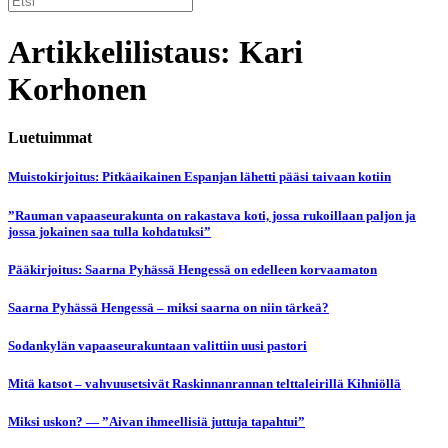
Artikkelilistaus: Kari
Korhonen
Luetuimmat
Muistokirjoitus: Pitkäaikainen Espanjan lähetti pääsi taivaan kotiin
”Rauman vapaaseurakunta on rakastava koti, jossa rukoillaan paljon ja
jossa jokainen saa tulla kohdatuksi”
Pääkirjoitus: Saarna Pyhässä Hengessä on edelleen korvaamaton
Saarna Pyhässä Hengessä – miksi saarna on niin tärkeä?
Sodankylän vapaaseurakuntaan valittiin uusi pastori
Mitä katsot – vahvuusetsivät Raskinnanrannan telttaleirillä Kihniöllä
Miksi uskon? — ”Aivan ihmeellisiä juttuja tapahtui”