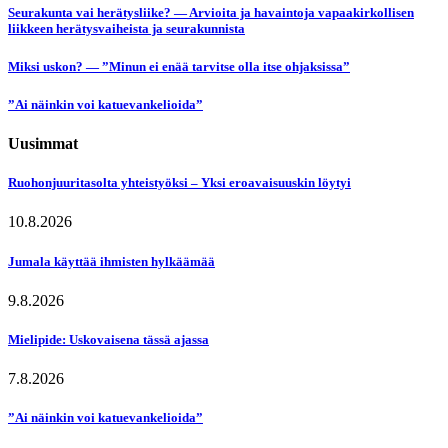
Seurakunta vai herätysliike? — Arvioita ja havaintoja vapaakirkollisen
liikkeen herätysvaiheista ja seurakunnista
Miksi uskon? — ”Minun ei enää tarvitse olla itse ohjaksissa”
”Ai näinkin voi katuevankelioida”
Uusimmat
Ruohonjuuritasolta yhteistyöksi – Yksi eroavaisuuskin löytyi
10.8.2026
Jumala käyttää ihmisten hylkäämää
9.8.2026
Mielipide: Uskovaisena tässä ajassa
7.8.2026
”Ai näinkin voi katuevankelioida”