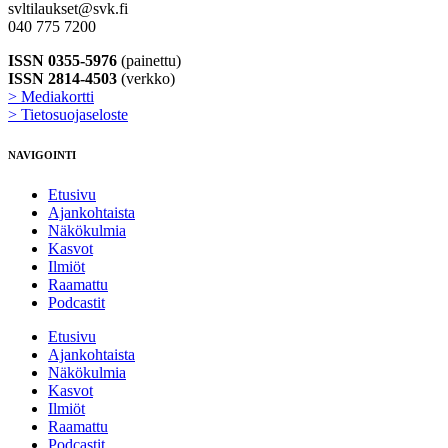
svltilaukset@svk.fi
040 775 7200
ISSN 0355-5976
(painettu)
ISSN 2814-4503
(verkko)
> Mediakortti
> Tietosuojaseloste
NAVIGOINTI
Etusivu
Ajankohtaista
Näkökulmia
Kasvot
Ilmiöt
Raamattu
Podcastit
Etusivu
Ajankohtaista
Näkökulmia
Kasvot
Ilmiöt
Raamattu
Podcastit