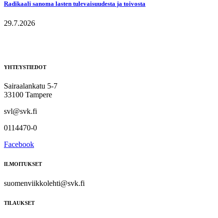
Radikaali sanoma lasten tulevaisuudesta ja toivosta
29.7.2026
YHTEYSTIEDOT
Sairaalankatu 5-7
33100 Tampere
svl@svk.fi
0114470-0
Facebook
ILMOITUKSET
suomenviikkolehti@svk.fi
TILAUKSET