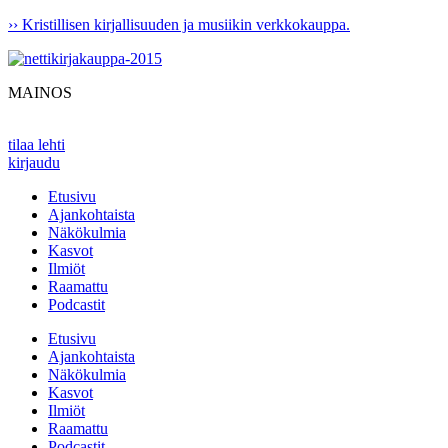
Mene
›› Kristillisen kirjallisuuden ja musiikin verkkokauppa.
sisältöön
MAINOS
tilaa lehti
kirjaudu
Etusivu
Ajankohtaista
Näkökulmia
Kasvot
Ilmiöt
Raamattu
Podcastit
Etusivu
Ajankohtaista
Näkökulmia
Kasvot
Ilmiöt
Raamattu
Podcastit