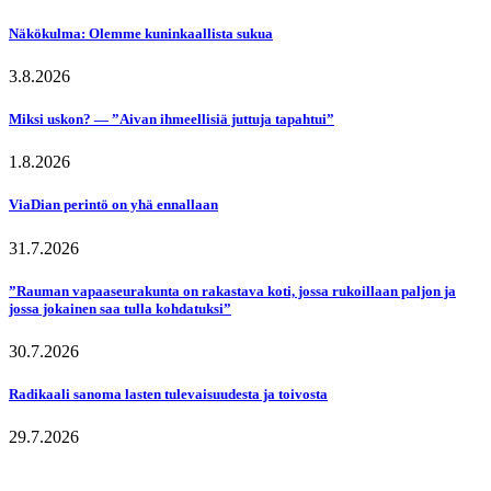
Näkökulma: Olemme kuninkaallista sukua
3.8.2026
Miksi uskon? — ”Aivan ihmeellisiä juttuja tapahtui”
1.8.2026
ViaDian perintö on yhä ennallaan
31.7.2026
”Rauman vapaaseurakunta on rakastava koti, jossa rukoillaan paljon ja
jossa jokainen saa tulla kohdatuksi”
30.7.2026
Radikaali sanoma lasten tulevaisuudesta ja toivosta
29.7.2026