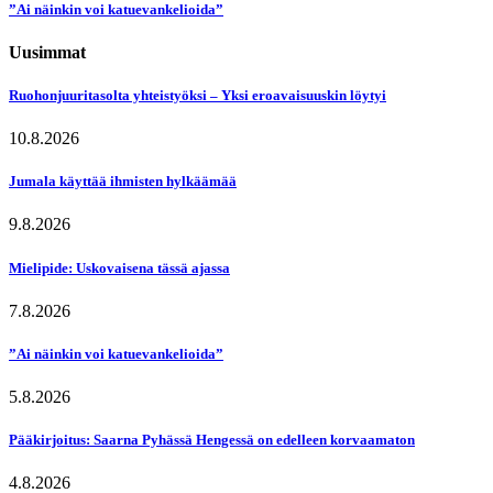
”Ai näinkin voi katuevankelioida”
Uusimmat
Ruohonjuuritasolta yhteistyöksi – Yksi eroavaisuuskin löytyi
10.8.2026
Jumala käyttää ihmisten hylkäämää
9.8.2026
Mielipide: Uskovaisena tässä ajassa
7.8.2026
”Ai näinkin voi katuevankelioida”
5.8.2026
Pääkirjoitus: Saarna Pyhässä Hengessä on edelleen korvaamaton
4.8.2026