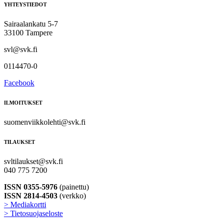
YHTEYSTIEDOT
Sairaalankatu 5-7
33100 Tampere
svl@svk.fi
0114470-0
Facebook
ILMOITUKSET
suomenviikkolehti@svk.fi
TILAUKSET
svltilaukset@svk.fi
040 775 7200
ISSN 0355-5976
(painettu)
ISSN 2814-4503
(verkko)
> Mediakortti
> Tietosuojaseloste