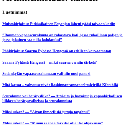
Luetuimmat
Muistokirjoitus: Pitkäaikainen Espanjan lähetti pääsi taivaan kotiin
”Rauman vapaaseurakunta on rakastava koti, jossa rukoillaan paljon ja
jossa jokainen saa tulla kohdatuksi”
Pääkirjoitus: Saarna Pyhässä Hengessä on edelleen korvaamaton
Saarna Pyhässä Hengessä – miksi saarna on niin tärkeä?
Sodankylän vapaaseurakuntaan valittiin uusi pastori
Mitä katsot – vahvuusetsivät Raskinnanrannan telttaleirillä Kihniöllä
Seurakunta vai herätysliike? — Arvioita ja havaintoja vapaakirkollisen
liikkeen herätysvaiheista ja seurakunnista
Miksi uskon? — ”Aivan ihmeellisiä juttuja tapahtui”
Miksi uskon? — ”Minun ei enää tarvitse olla itse ohjaksissa”