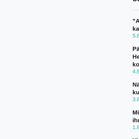
”A
ka
5.
Pä
He
k
4.
N
ku
3.
Mi
ih
1.