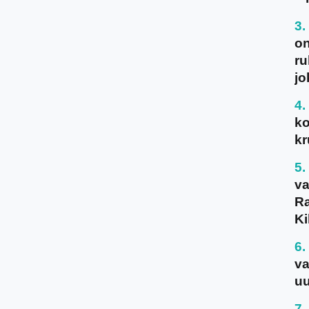
on
ru
jo
ko
kr
va
Ra
Ki
va
uu