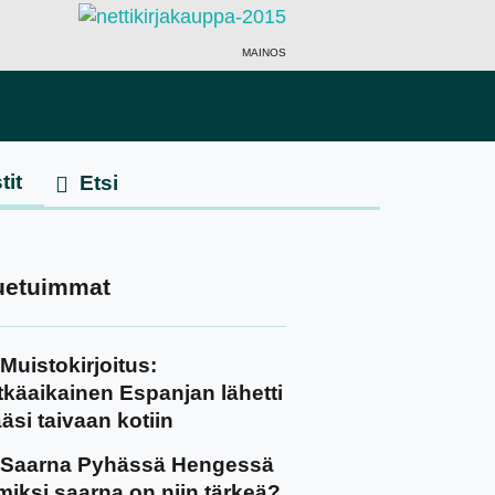
MAINOS
tit
uetuimmat
Muistokirjoitus:
tkäaikainen Espanjan lähetti
äsi taivaan kotiin
Saarna Pyhässä Hengessä
miksi saarna on niin tärkeä?