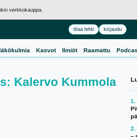
siikin verkkokauppa.
tilaa lehti
kirjaudu
äkökulmia
Kasvot
Ilmiöt
Raamattu
Podcas
aus: Kalervo Kummola
L
Pi
pä
– 