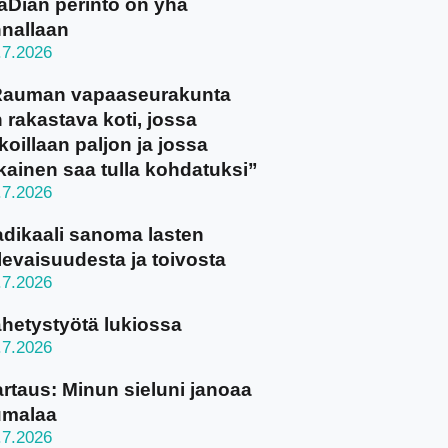
aDian perintö on yhä
nallaan
.7.2026
Rauman vapaaseurakunta
 rakastava koti, jossa
koillaan paljon ja jossa
kainen saa tulla kohdatuksi”
.7.2026
dikaali sanoma lasten
levaisuudesta ja toivosta
.7.2026
hetystyötä lukiossa
.7.2026
rtaus: Minun sieluni janoaa
umalaa
.7.2026