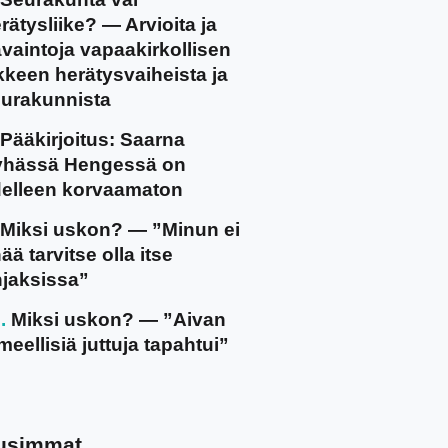
rätysliike? — Arvioita ja
vaintoja vapaakirkollisen
ikkeen herätysvaiheista ja
urakunnista
Pääkirjoitus: Saarna
yhässä Hengessä on
elleen korvaamaton
Miksi uskon? — ”Minun ei
ää tarvitse olla itse
jaksissa”
Miksi uskon? — ”Aivan
meellisiä juttuja tapahtui”
usimmat