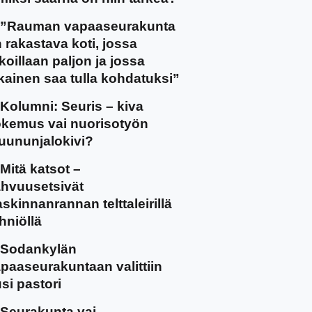
”Rauman vapaaseurakunta
 rakastava koti, jossa
koillaan paljon ja jossa
kainen saa tulla kohdatuksi”
Kolumni: Seuris – kiva
kemus vai nuorisotyön
uununjalokivi?
Mitä katsot –
hvuusetsivät
skinnanrannan telttaleirillä
hniöllä
Sodankylän
paaseurakuntaan valittiin
si pastori
Seurakunta vai