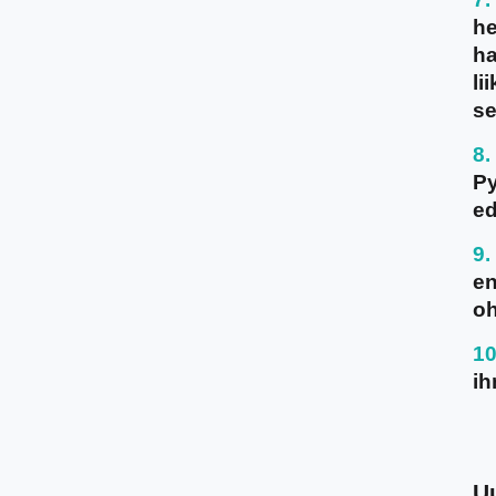
he
ha
li
se
P
ed
en
oh
ih
U