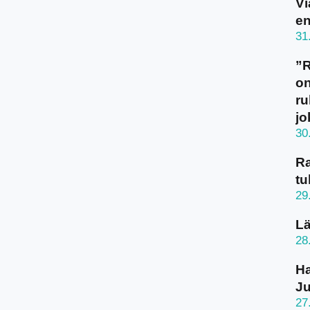
Vi
en
31
”
on
ru
jo
30
Ra
tu
29
Lä
28
Ha
J
27