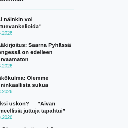
i näinkin voi
tuevankelioida”
8.2026
äkirjoitus: Saarna Pyhässä
ngessä on edelleen
orvaamaton
8.2026
äkökulma: Olemme
ninkaallista sukua
8.2026
ksi uskon? — ”Aivan
meellisiä juttuja tapahtui”
8.2026