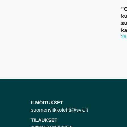
”O
ku
su
ka
26
ILMOITUKSET
suomenviikkolehti@svk.fi
TILAUKSET