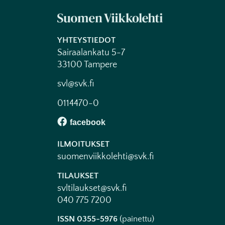
YHTEYSTIEDOT
Sairaalankatu 5-7
33100 Tampere
svl@svk.fi
0114470-0
ILMOITUKSET
suomenviikkolehti@svk.fi
TILAUKSET
svltilaukset@svk.fi
040 775 7200
ISSN 0355-5976
(painettu)