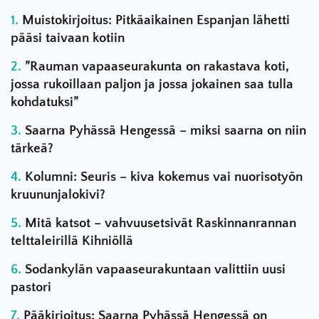
Muistokirjoitus: Pitkäaikainen Espanjan lähetti
pääsi taivaan kotiin
”Rauman vapaaseurakunta on rakastava koti,
jossa rukoillaan paljon ja jossa jokainen saa tulla
kohdatuksi”
Saarna Pyhässä Hengessä – miksi saarna on niin
tärkeä?
Kolumni: Seuris – kiva kokemus vai nuorisotyön
kruununjalokivi?
Mitä katsot – vahvuusetsivät Raskinnanrannan
telttaleirillä Kihniöllä
Sodankylän vapaaseurakuntaan valittiin uusi
pastori
Pääkirjoitus: Saarna Pyhässä Hengessä on