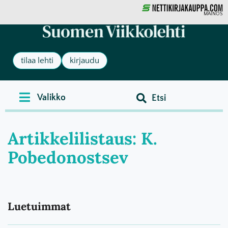
MAINOS
tilaa lehti
kirjaudu
Artikkelilistaus: K.
Pobedonostsev
Luetuimmat