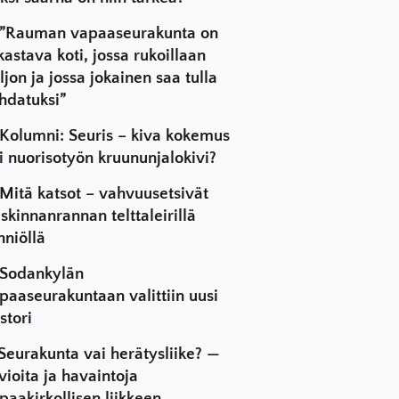
”Rauman vapaaseurakunta on
kastava koti, jossa rukoillaan
ljon ja jossa jokainen saa tulla
hdatuksi”
Kolumni: Seuris – kiva kokemus
i nuorisotyön kruununjalokivi?
Mitä katsot – vahvuusetsivät
skinnanrannan telttaleirillä
hniöllä
Sodankylän
paaseurakuntaan valittiin uusi
stori
Seurakunta vai herätysliike? —
vioita ja havaintoja
paakirkollisen liikkeen