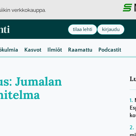
usiikin verkkokauppa.
tilaa lehti
kirjaudu
ökulmia
Kasvot
Ilmiöt
Raamattu
Podcastit
aus: Jumalan
L
nitelma
Es
ko
mi