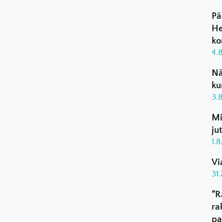
Pä
He
ko
4.
Nä
ku
3.
Mi
ju
1.
Vi
31
”R
ra
pa