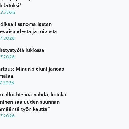
hdatuksi”
.7.2026
dikaali sanoma lasten
levaisuudesta ja toivosta
.7.2026
hetystyötä lukiossa
.7.2026
rtaus: Minun sieluni janoaa
malaa
.7.2026
n ollut hienoa nähdä, kuinka
minen saa uuden suunnan
ämäänsä työn kautta”
.7.2026