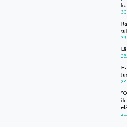
ko
30
Ra
tu
29
Lä
28
Ha
Ju
27
”O
ih
el
26