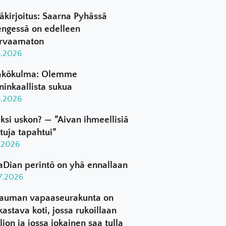
äkirjoitus: Saarna Pyhässä
ngessä on edelleen
rvaamaton
8.2026
kökulma: Olemme
ninkaallista sukua
8.2026
ksi uskon? — ”Aivan ihmeellisiä
ttuja tapahtui”
8.2026
aDian perintö on yhä ennallaan
.7.2026
auman vapaaseurakunta on
kastava koti, jossa rukoillaan
ljon ja jossa jokainen saa tulla