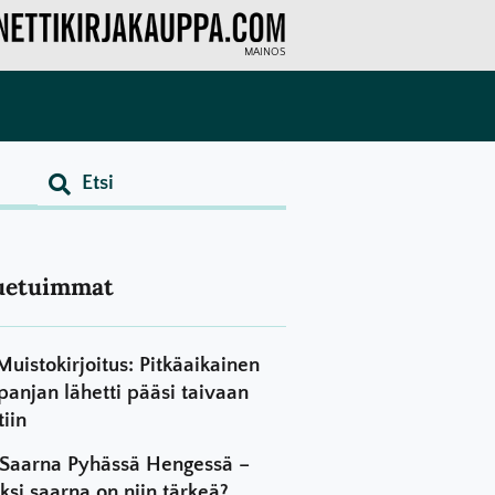
MAINOS
uetuimmat
Muistokirjoitus: Pitkäaikainen
panjan lähetti pääsi taivaan
tiin
Saarna Pyhässä Hengessä –
ksi saarna on niin tärkeä?