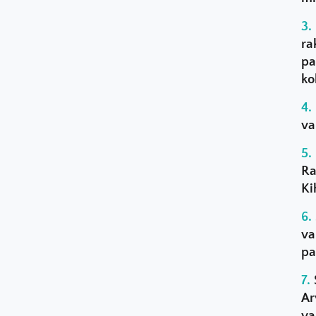
ra
pa
ko
va
Ra
Ki
va
pa
Ar
va