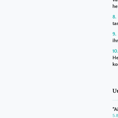
he
ta
ih
He
ko
U
”A
5.