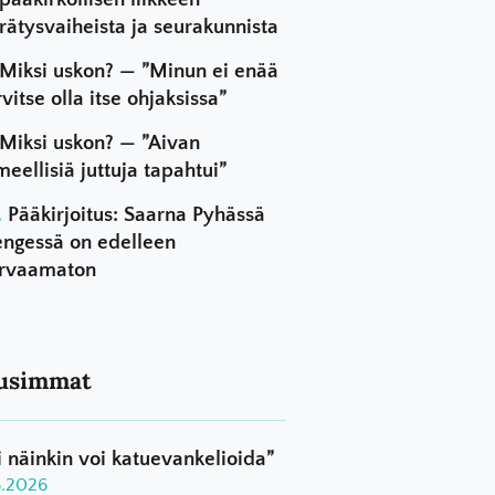
rätysvaiheista ja seurakunnista
Miksi uskon? — ”Minun ei enää
rvitse olla itse ohjaksissa”
Miksi uskon? — ”Aivan
meellisiä juttuja tapahtui”
Pääkirjoitus: Saarna Pyhässä
ngessä on edelleen
rvaamaton
usimmat
i näinkin voi katuevankelioida”
8.2026