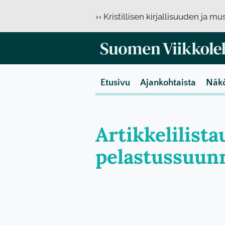
›› Kristillisen kirjallisuuden ja m
Etusivu
Ajankohtaista
Näk
Artikkelilist
pelastussuun