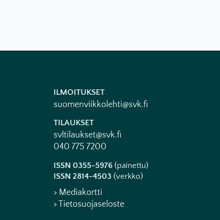
ILMOITUKSET
suomenviikkolehti@svk.fi
TILAUKSET
svltilaukset@svk.fi
040 775 7200
ISSN 0355-5976
(painettu)
ISSN 2814-4503
(verkko)
> Mediakortti
> Tietosuojaseloste