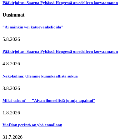
Pääkirjoitus: Saarna Pyhässä Hengessä on edelleen korvaamaton
Uusimmat
”Ai näinkin voi katuevankelioida”
5.8.2026
Pääkirjoitus: Saarna Pyhässä Hengessä on edelleen korvaamaton
4.8.2026
Näkökulma: Olemme kuninkaallista sukua
3.8.2026
Miksi uskon? — ”Aivan ihmeellisiä juttuja tapahtui”
1.8.2026
ViaDian perintö on yhä ennallaan
31.7.2026