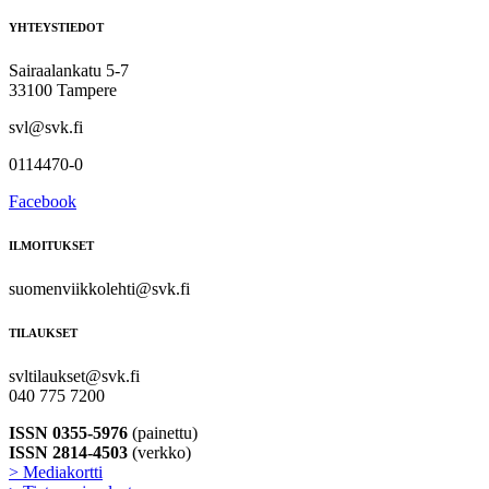
YHTEYSTIEDOT
Sairaalankatu 5-7
33100 Tampere
svl@svk.fi
0114470-0
Facebook
ILMOITUKSET
suomenviikkolehti@svk.fi
TILAUKSET
svltilaukset@svk.fi
040 775 7200
ISSN 0355-5976
(painettu)
ISSN 2814-4503
(verkko)
> Mediakortti