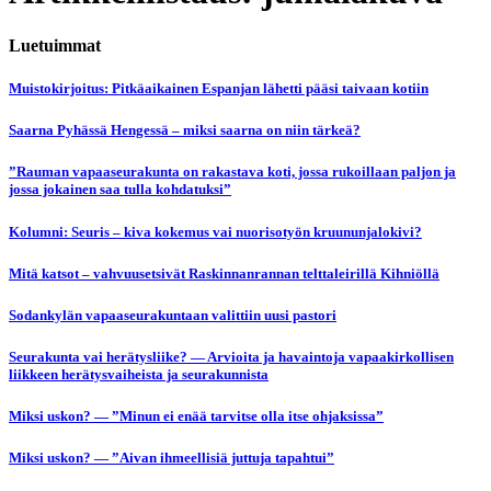
Luetuimmat
Muistokirjoitus: Pitkäaikainen Espanjan lähetti pääsi taivaan kotiin
Saarna Pyhässä Hengessä – miksi saarna on niin tärkeä?
”Rauman vapaaseurakunta on rakastava koti, jossa rukoillaan paljon ja
jossa jokainen saa tulla kohdatuksi”
Kolumni: Seuris – kiva kokemus vai nuorisotyön kruununjalokivi?
Mitä katsot – vahvuusetsivät Raskinnanrannan telttaleirillä Kihniöllä
Sodankylän vapaaseurakuntaan valittiin uusi pastori
Seurakunta vai herätysliike? — Arvioita ja havaintoja vapaakirkollisen
liikkeen herätysvaiheista ja seurakunnista
Miksi uskon? — ”Minun ei enää tarvitse olla itse ohjaksissa”
Miksi uskon? — ”Aivan ihmeellisiä juttuja tapahtui”