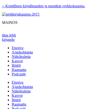
Mene
›› Kristillisen kirjallisuuden ja musiikin verkkokauppa.
sisältöön
MAINOS
tilaa lehti
kirjaudu
Etusivu
Ajankohtaista
Näkökulmia
Kasvot
Ilmiöt
Raamattu
Podcastit
Etusivu
Ajankohtaista
Näkökulmia
Kasvot
Ilmiöt
Raamattu
Podcastit