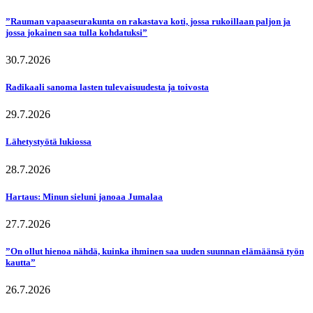
”Rauman vapaaseurakunta on rakastava koti, jossa rukoillaan paljon ja
jossa jokainen saa tulla kohdatuksi”
30.7.2026
Radikaali sanoma lasten tulevaisuudesta ja toivosta
29.7.2026
Lähetystyötä lukiossa
28.7.2026
Hartaus: Minun sieluni janoaa Jumalaa
27.7.2026
”On ollut hienoa nähdä, kuinka ihminen saa uuden suunnan elämäänsä työn
kautta”
26.7.2026