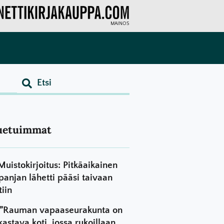
MAINOS
uetuimmat
Muistokirjoitus: Pitkäaikainen
panjan lähetti pääsi taivaan
tiin
”Rauman vapaaseurakunta on
kastava koti, jossa rukoillaan