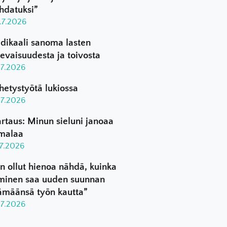
hdatuksi”
.7.2026
dikaali sanoma lasten
levaisuudesta ja toivosta
.7.2026
hetystyötä lukiossa
.7.2026
rtaus: Minun sieluni janoaa
malaa
.7.2026
n ollut hienoa nähdä, kuinka
minen saa uuden suunnan
ämäänsä työn kautta”
.7.2026