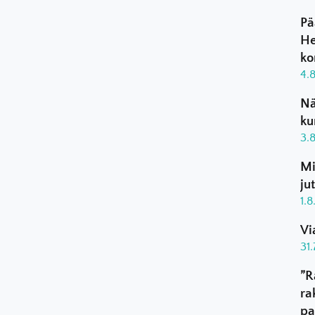
Pä
He
ko
4.
Nä
ku
3.
Mi
ju
1.
Vi
31
”R
ra
pa