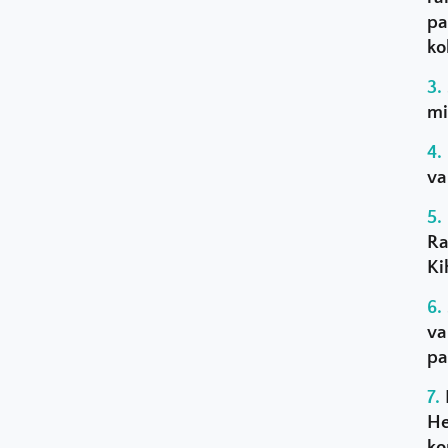
pa
ko
mi
va
Ra
Ki
va
pa
He
ko