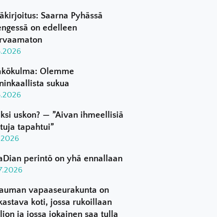
äkirjoitus: Saarna Pyhässä
ngessä on edelleen
rvaamaton
8.2026
kökulma: Olemme
ninkaallista sukua
8.2026
ksi uskon? — ”Aivan ihmeellisiä
ttuja tapahtui”
8.2026
aDian perintö on yhä ennallaan
.7.2026
auman vapaaseurakunta on
kastava koti, jossa rukoillaan
ljon ja jossa jokainen saa tulla