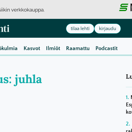
usiikin verkkokauppa.
tilaa lehti
kirjaudu
ökulmia
Kasvot
Ilmiöt
Raamattu
Podcastit
us: juhla
L
Es
ko
ra