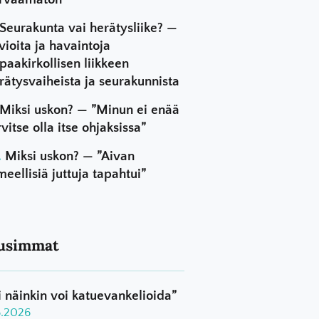
Seurakunta vai herätysliike? —
vioita ja havaintoja
paakirkollisen liikkeen
rätysvaiheista ja seurakunnista
Miksi uskon? — ”Minun ei enää
rvitse olla itse ohjaksissa”
Miksi uskon? — ”Aivan
meellisiä juttuja tapahtui”
usimmat
i näinkin voi katuevankelioida”
8.2026