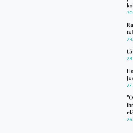
ko
30
Ra
tu
29
Lä
28
Ha
Ju
27
”O
ih
el
26