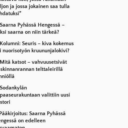
ljon ja jossa jokainen saa tulla
hdatuksi”
Saarna Pyhässä Hengessä –
ksi saarna on niin tärkeä?
Kolumni: Seuris – kiva kokemus
i nuorisotyön kruununjalokivi?
Mitä katsot – vahvuusetsivät
skinnanrannan telttaleirillä
hniöllä
Sodankylän
paaseurakuntaan valittiin uusi
stori
Pääkirjoitus: Saarna Pyhässä
ngessä on edelleen
rvaamaton