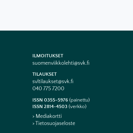
ILMOITUKSET
suomenviikkolehti@svk.fi
TILAUKSET
svltilaukset@svk.fi
040 775 7200
ISSN 0355-5976
(painettu)
ISSN 2814-4503
(verkko)
> Mediakortti
> Tietosuojaseloste