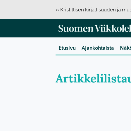
›› Kristillisen kirjallisuuden ja m
Etusivu
Ajankohtaista
Näk
Artikkelilista