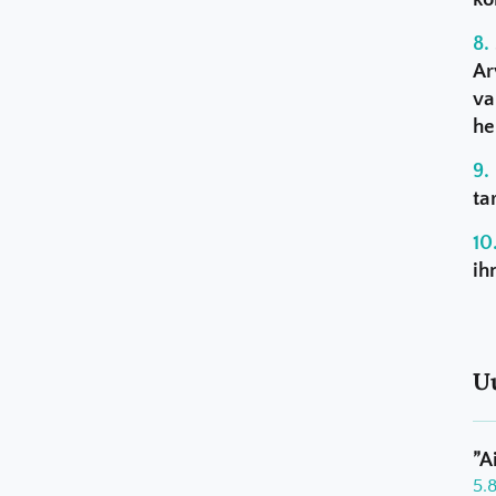
Ar
va
he
ta
ih
U
”A
5.