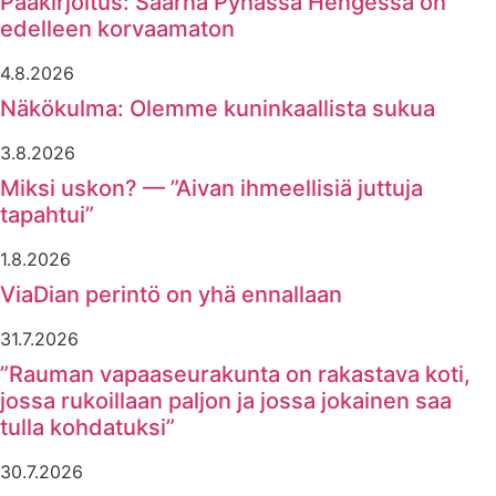
Pääkirjoitus: Saarna Pyhässä Hengessä on
edelleen korvaamaton
4.8.2026
Näkökulma: Olemme kuninkaallista sukua
3.8.2026
Miksi uskon? — ”Aivan ihmeellisiä juttuja
tapahtui”
1.8.2026
ViaDian perintö on yhä ennallaan
31.7.2026
”Rauman vapaaseurakunta on rakastava koti,
jossa rukoillaan paljon ja jossa jokainen saa
tulla kohdatuksi”
30.7.2026