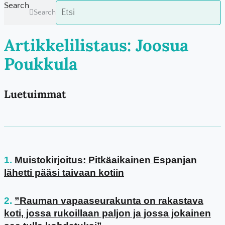
Search
Search
Artikkelilistaus: Joosua
Poukkula
Luetuimmat
Muistokirjoitus: Pitkäaikainen Espanjan
lähetti pääsi taivaan kotiin
”Rauman vapaaseurakunta on rakastava
koti, jossa rukoillaan paljon ja jossa jokainen