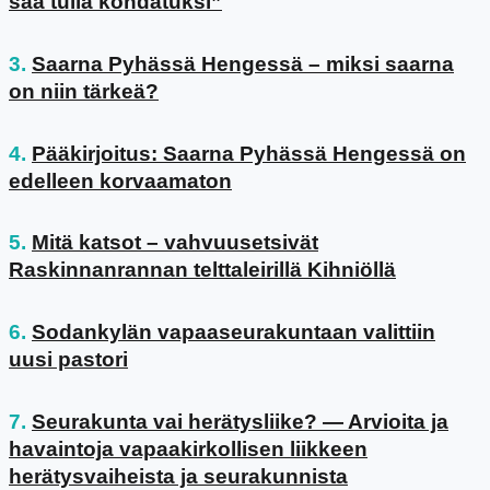
saa tulla kohdatuksi”
Saarna Pyhässä Hengessä – miksi saarna
on niin tärkeä?
Pääkirjoitus: Saarna Pyhässä Hengessä on
edelleen korvaamaton
Mitä katsot – vahvuusetsivät
Raskinnanrannan telttaleirillä Kihniöllä
Sodankylän vapaaseurakuntaan valittiin
uusi pastori
Seurakunta vai herätysliike? — Arvioita ja
havaintoja vapaakirkollisen liikkeen
herätysvaiheista ja seurakunnista