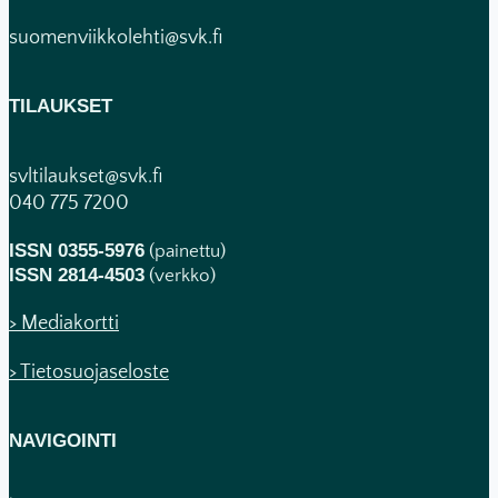
suomenviikkolehti@svk.fi
TILAUKSET
svltilaukset@svk.fi
040 775 7200
ISSN 0355-5976
(painettu)
ISSN 2814-4503
(verkko)
> Mediakortti
> Tietosuojaseloste
NAVIGOINTI