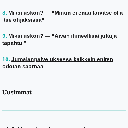
Miksi uskon? — ”Minun ei enää tarvitse olla
itse ohjaksissa”
Miksi uskon? — ”Aivan ihmeellisiä juttuja
tapahtui”
Jumalanpalveluksessa kaikkein eniten
odotan saarnaa
Uusimmat