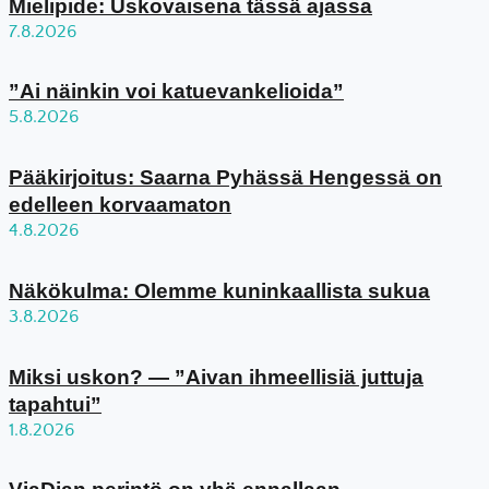
Mielipide: Uskovaisena tässä ajassa
7.8.2026
”Ai näinkin voi katuevankelioida”
5.8.2026
Pääkirjoitus: Saarna Pyhässä Hengessä on
edelleen korvaamaton
4.8.2026
Näkökulma: Olemme kuninkaallista sukua
3.8.2026
Miksi uskon? — ”Aivan ihmeellisiä juttuja
tapahtui”
1.8.2026