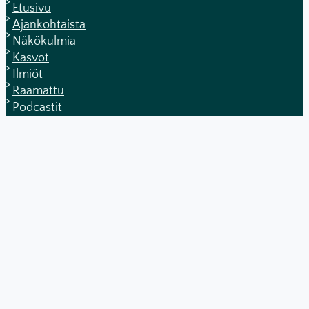
Etusivu
Ajankohtaista
Näkökulmia
Kasvot
Ilmiöt
Raamattu
Podcastit