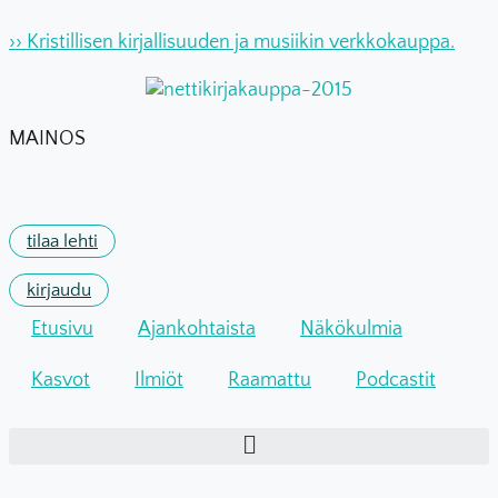
Mene
›› Kristillisen kirjallisuuden ja musiikin verkkokauppa.
sisältöön
MAINOS
tilaa lehti
kirjaudu
Etusivu
Ajankohtaista
Näkökulmia
Kasvot
Ilmiöt
Raamattu
Podcastit