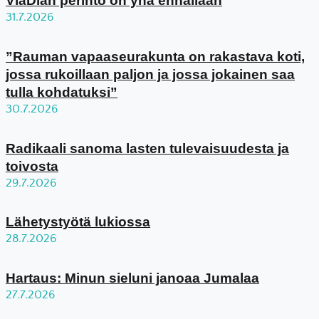
ViaDian perintö on yhä ennallaan
31.7.2026
”Rauman vapaaseurakunta on rakastava koti,
jossa rukoillaan paljon ja jossa jokainen saa
tulla kohdatuksi”
30.7.2026
Radikaali sanoma lasten tulevaisuudesta ja
toivosta
29.7.2026
Lähetystyötä lukiossa
28.7.2026
Hartaus: Minun sieluni janoaa Jumalaa
27.7.2026