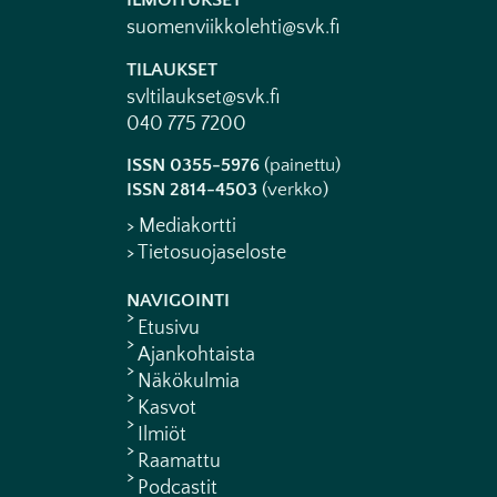
ILMOITUKSET
suomenviikkolehti@svk.fi
TILAUKSET
svltilaukset@svk.fi
040 775 7200
ISSN 0355-5976
(painettu)
ISSN 2814-4503
(verkko)
> Mediakortti
> Tietosuojaseloste
NAVIGOINTI
Etusivu
Ajankohtaista
Näkökulmia
Kasvot
Ilmiöt
Raamattu
Podcastit