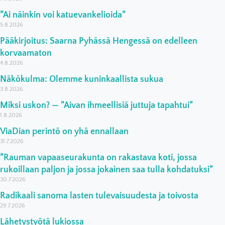
”Ai näinkin voi katuevankelioida”
5.8.2026
Pääkirjoitus: Saarna Pyhässä Hengessä on edelleen
korvaamaton
4.8.2026
Näkökulma: Olemme kuninkaallista sukua
3.8.2026
Miksi uskon? — ”Aivan ihmeellisiä juttuja tapahtui”
1.8.2026
ViaDian perintö on yhä ennallaan
31.7.2026
”Rauman vapaaseurakunta on rakastava koti, jossa
rukoillaan paljon ja jossa jokainen saa tulla kohdatuksi”
30.7.2026
Radikaali sanoma lasten tulevaisuudesta ja toivosta
29.7.2026
Lähetystyötä lukiossa