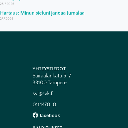
28.7.2026
Hartaus: Minun sieluni janoaa Jumalaa
27.7.2026
YHTEYSTIEDOT
Sairaalankatu 5-7
33100 Tampere
svl@svk.fi
0114470-0