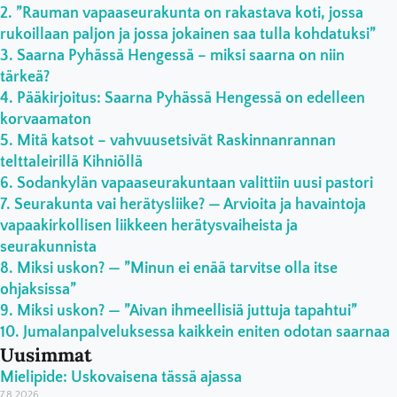
”Rauman vapaaseurakunta on rakastava koti, jossa
rukoillaan paljon ja jossa jokainen saa tulla kohdatuksi”
Saarna Pyhässä Hengessä – miksi saarna on niin
tärkeä?
Pääkirjoitus: Saarna Pyhässä Hengessä on edelleen
korvaamaton
Mitä katsot – vahvuusetsivät Raskinnanrannan
telttaleirillä Kihniöllä
Sodankylän vapaaseurakuntaan valittiin uusi pastori
Seurakunta vai herätysliike? — Arvioita ja havaintoja
vapaakirkollisen liikkeen herätysvaiheista ja
seurakunnista
Miksi uskon? — ”Minun ei enää tarvitse olla itse
ohjaksissa”
Miksi uskon? — ”Aivan ihmeellisiä juttuja tapahtui”
Jumalanpalveluksessa kaikkein eniten odotan saarnaa
Uusimmat
Mielipide: Uskovaisena tässä ajassa
7.8.2026