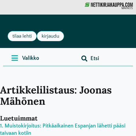
MAINOS
tilaa lehti
kirjaudu
Artikkelilistaus: Joonas
Mähönen
Luetuimmat
Muistokirjoitus: Pitkäaikainen Espanjan lähetti pääsi
taivaan kotiin