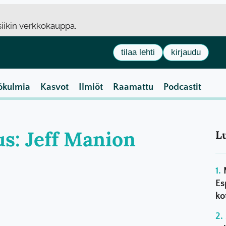
usiikin verkkokauppa.
tilaa lehti
kirjaudu
ökulmia
Kasvot
Ilmiöt
Raamattu
Podcastit
us: Jeff Manion
L
Es
ko