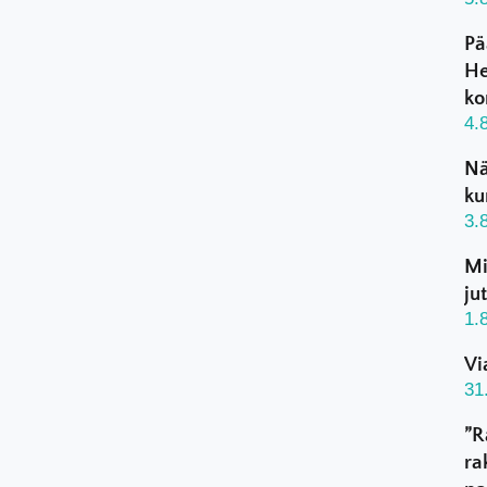
Pä
He
ko
4.
Nä
ku
3.
Mi
ju
1.
Vi
31
”R
ra