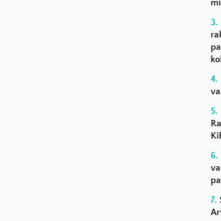
mi
ra
pa
ko
va
Ra
Ki
va
pa
Ar