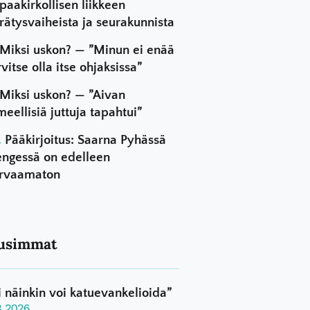
paakirkollisen liikkeen
rätysvaiheista ja seurakunnista
Miksi uskon? — ”Minun ei enää
rvitse olla itse ohjaksissa”
Miksi uskon? — ”Aivan
meellisiä juttuja tapahtui”
Pääkirjoitus: Saarna Pyhässä
ngessä on edelleen
rvaamaton
usimmat
i näinkin voi katuevankelioida”
8.2026