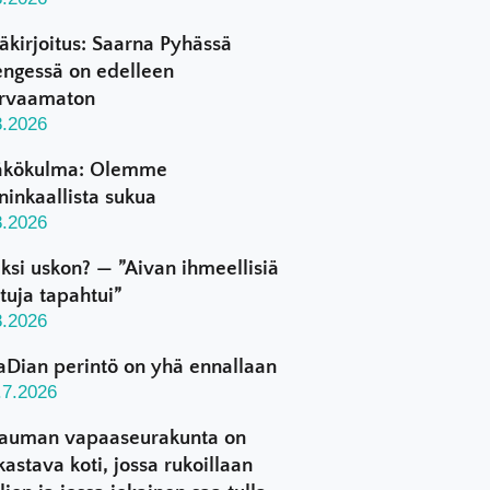
äkirjoitus: Saarna Pyhässä
ngessä on edelleen
rvaamaton
8.2026
kökulma: Olemme
ninkaallista sukua
8.2026
ksi uskon? — ”Aivan ihmeellisiä
ttuja tapahtui”
8.2026
aDian perintö on yhä ennallaan
.7.2026
auman vapaaseurakunta on
kastava koti, jossa rukoillaan