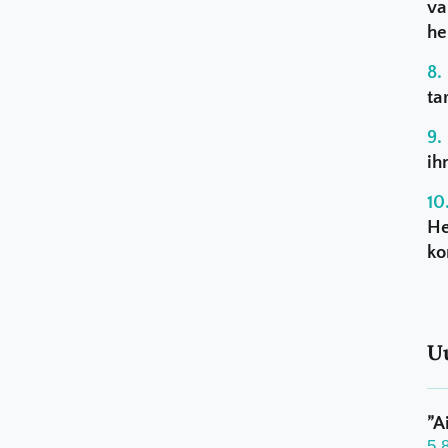
va
he
ta
ih
He
ko
U
”A
5.