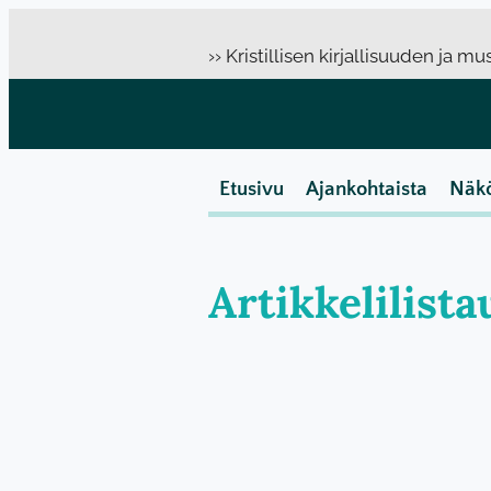
›› Kristillisen kirjallisuuden ja m
Etusivu
Ajankohtaista
Näk
Artikkelilista