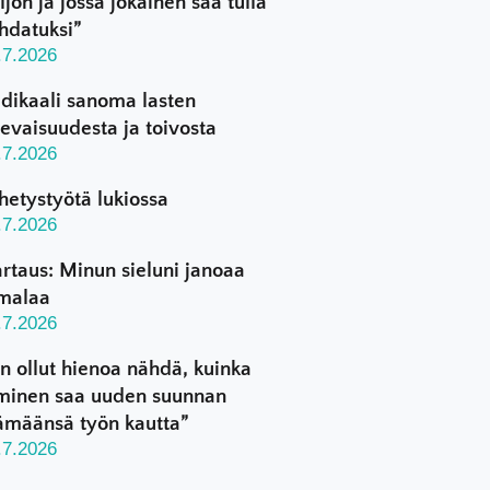
ljon ja jossa jokainen saa tulla
hdatuksi”
.7.2026
dikaali sanoma lasten
levaisuudesta ja toivosta
.7.2026
hetystyötä lukiossa
.7.2026
rtaus: Minun sieluni janoaa
malaa
.7.2026
n ollut hienoa nähdä, kuinka
minen saa uuden suunnan
ämäänsä työn kautta”
.7.2026