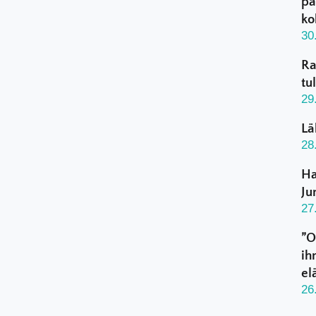
pa
ko
30
Ra
tu
29
Lä
28
Ha
Ju
27
”O
ih
el
26