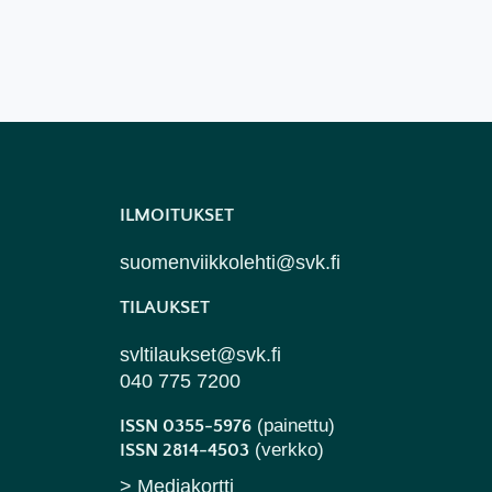
ILMOITUKSET
suomenviikkolehti@svk.fi
TILAUKSET
svltilaukset@svk.fi
040 775 7200
(painettu)
ISSN 0355-5976
(verkko)
ISSN 2814-4503
> Mediakortti