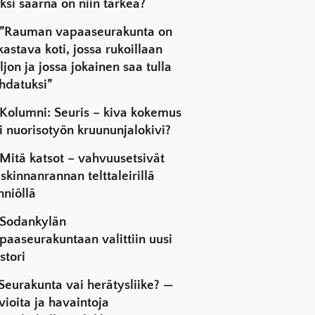
ksi saarna on niin tärkeä?
”Rauman vapaaseurakunta on
kastava koti, jossa rukoillaan
ljon ja jossa jokainen saa tulla
hdatuksi”
Kolumni: Seuris – kiva kokemus
i nuorisotyön kruununjalokivi?
Mitä katsot – vahvuusetsivät
skinnanrannan telttaleirillä
hniöllä
Sodankylän
paaseurakuntaan valittiin uusi
stori
Seurakunta vai herätysliike? —
vioita ja havaintoja