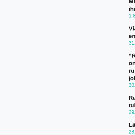
Mi
ih
1.
Vi
en
31
”
on
ru
jo
30
Ra
tu
29
Lä
28