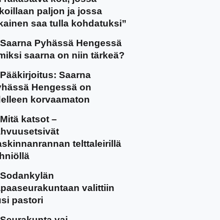
koillaan paljon ja jossa
kainen saa tulla kohdatuksi”
Saarna Pyhässä Hengessä
miksi saarna on niin tärkeä?
Pääkirjoitus: Saarna
yhässä Hengessä on
elleen korvaamaton
Mitä katsot –
hvuusetsivät
skinnanrannan telttaleirillä
hniöllä
Sodankylän
paaseurakuntaan valittiin
si pastori
Seurakunta vai