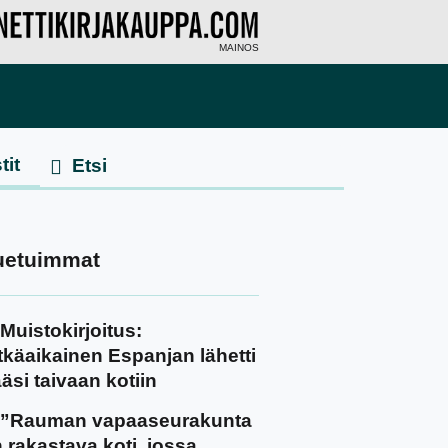
MAINOS
tit
uetuimmat
Muistokirjoitus:
tkäaikainen Espanjan lähetti
äsi taivaan kotiin
”Rauman vapaaseurakunta
 rakastava koti, jossa