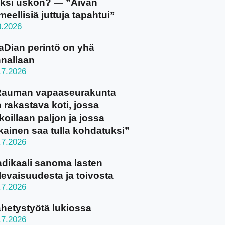
ksi uskon? — ”Aivan
meellisiä juttuja tapahtui”
8.2026
aDian perintö on yhä
nallaan
.7.2026
Rauman vapaaseurakunta
 rakastava koti, jossa
koillaan paljon ja jossa
kainen saa tulla kohdatuksi”
.7.2026
dikaali sanoma lasten
levaisuudesta ja toivosta
.7.2026
hetystyötä lukiossa
.7.2026