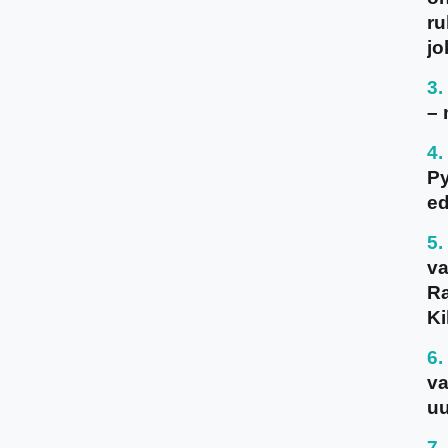
ru
jo
– 
P
ed
va
Ra
Ki
va
uu