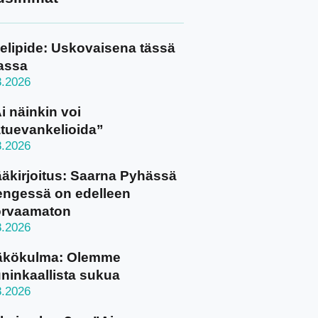
elipide: Uskovaisena tässä
assa
8.2026
i näinkin voi
tuevankelioida”
8.2026
äkirjoitus: Saarna Pyhässä
ngessä on edelleen
orvaamaton
8.2026
äkökulma: Olemme
ninkaallista sukua
8.2026