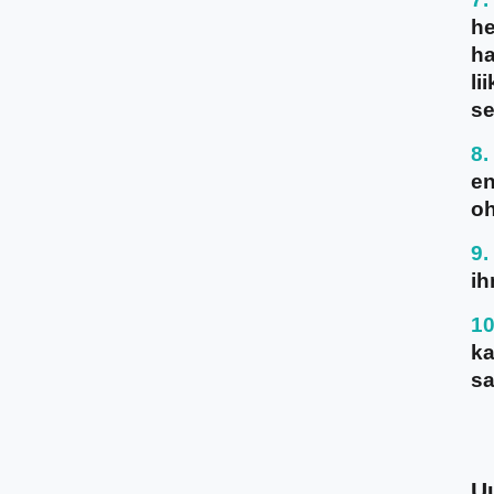
he
ha
li
se
en
oh
ih
ka
sa
U