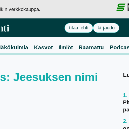
siikin verkkokauppa.
tilaa lehti
kirjaudu
äkökulmia
Kasvot
Ilmiöt
Raamattu
Podcas
aus: Jeesuksen nimi
L
Pi
pä
on