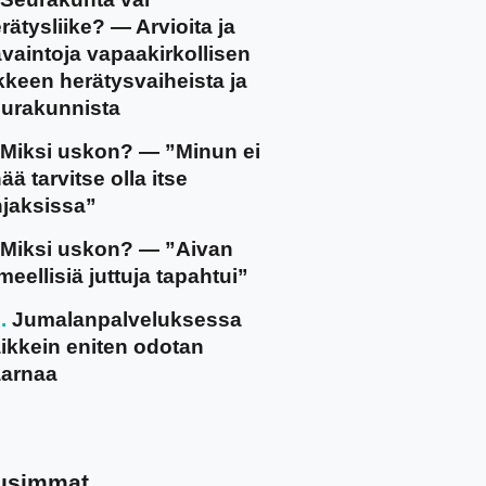
rätysliike? — Arvioita ja
vaintoja vapaakirkollisen
ikkeen herätysvaiheista ja
urakunnista
Miksi uskon? — ”Minun ei
ää tarvitse olla itse
jaksissa”
Miksi uskon? — ”Aivan
meellisiä juttuja tapahtui”
Jumalanpalveluksessa
ikkein eniten odotan
arnaa
usimmat