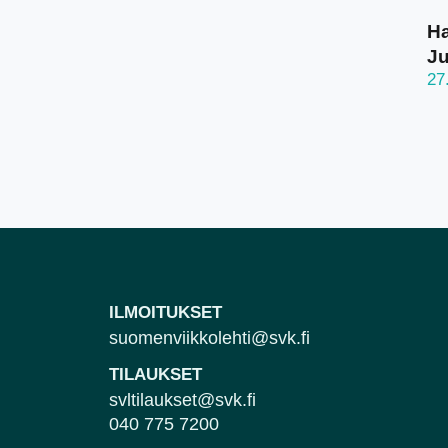
Ha
J
27
ILMOITUKSET
suomenviikkolehti@svk.fi
TILAUKSET
svltilaukset@svk.fi
040 775 7200