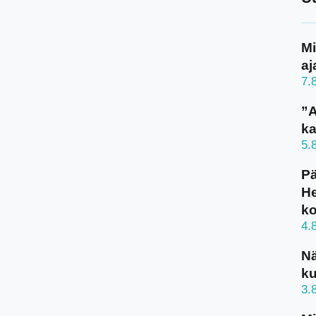
Mi
aj
7.
”A
ka
5.
Pä
He
k
4.
N
ku
3.