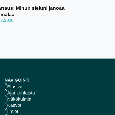
rtaus: Minun sieluni janoaa
umalaa
.7.2026
NAVIGOINTI
Etusivu
Ajankohtaista
Näkökulmia
Kasvot
Ilmiöt