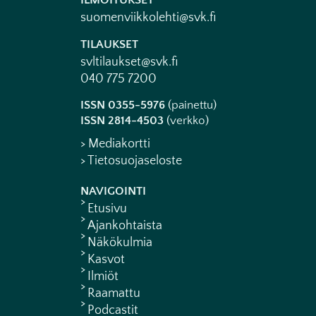
ILMOITUKSET
suomenviikkolehti@svk.fi
TILAUKSET
svltilaukset@svk.fi
040 775 7200
ISSN 0355-5976
(painettu)
ISSN 2814-4503
(verkko)
> Mediakortti
> Tietosuojaseloste
NAVIGOINTI
Etusivu
Ajankohtaista
Näkökulmia
Kasvot
Ilmiöt
Raamattu
Podcastit