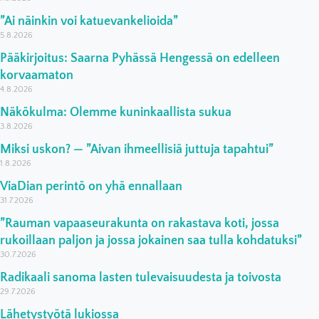
”Ai näinkin voi katuevankelioida”
5.8.2026
Pääkirjoitus: Saarna Pyhässä Hengessä on edelleen
korvaamaton
4.8.2026
Näkökulma: Olemme kuninkaallista sukua
3.8.2026
Miksi uskon? — ”Aivan ihmeellisiä juttuja tapahtui”
1.8.2026
ViaDian perintö on yhä ennallaan
31.7.2026
”Rauman vapaaseurakunta on rakastava koti, jossa
rukoillaan paljon ja jossa jokainen saa tulla kohdatuksi”
30.7.2026
Radikaali sanoma lasten tulevaisuudesta ja toivosta
29.7.2026
Lähetystyötä lukiossa