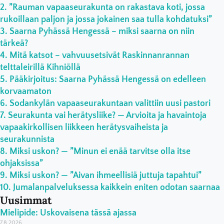
”Rauman vapaaseurakunta on rakastava koti, jossa
rukoillaan paljon ja jossa jokainen saa tulla kohdatuksi”
Saarna Pyhässä Hengessä – miksi saarna on niin
tärkeä?
Mitä katsot – vahvuusetsivät Raskinnanrannan
telttaleirillä Kihniöllä
Pääkirjoitus: Saarna Pyhässä Hengessä on edelleen
korvaamaton
Sodankylän vapaaseurakuntaan valittiin uusi pastori
Seurakunta vai herätysliike? — Arvioita ja havaintoja
vapaakirkollisen liikkeen herätysvaiheista ja
seurakunnista
Miksi uskon? — ”Minun ei enää tarvitse olla itse
ohjaksissa”
Miksi uskon? — ”Aivan ihmeellisiä juttuja tapahtui”
Jumalanpalveluksessa kaikkein eniten odotan saarnaa
Uusimmat
Mielipide: Uskovaisena tässä ajassa
7.8.2026