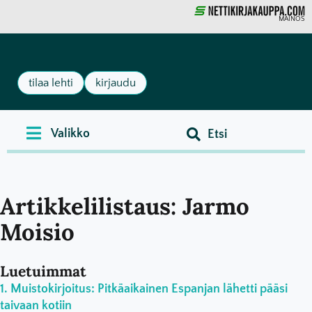
MAINOS
tilaa lehti
kirjaudu
Artikkelilistaus: Jarmo
Moisio
Luetuimmat
Muistokirjoitus: Pitkäaikainen Espanjan lähetti pääsi
taivaan kotiin