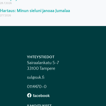
28.7.2026
Hartaus: Minun sieluni janoaa Jumalaa
27.7.2026
YHTEYSTIEDOT
Sairaalankatu 5-7
33100 Tampere
svl@svk.fi
0114470-0