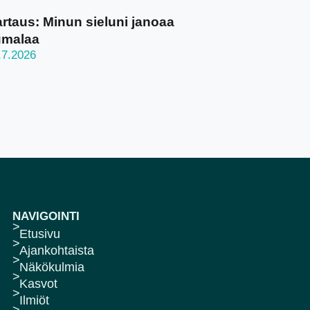
rtaus: Minun sieluni janoaa
umalaa
.7.2026
NAVIGOINTI
Etusivu
Ajankohtaista
Näkökulmia
Kasvot
Ilmiöt