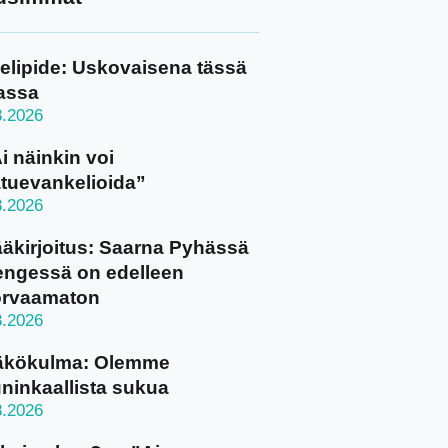
elipide: Uskovaisena tässä
assa
8.2026
i näinkin voi
tuevankelioida”
8.2026
äkirjoitus: Saarna Pyhässä
ngessä on edelleen
orvaamaton
8.2026
äkökulma: Olemme
ninkaallista sukua
8.2026