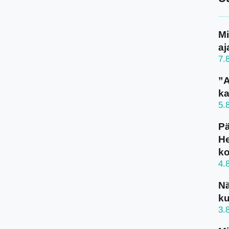
Mi
aj
7.
”A
ka
5.
Pä
He
k
4.
N
ku
3.