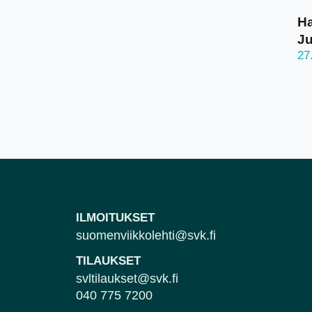
Ha
J
27
ILMOITUKSET
suomenviikkolehti@svk.fi
TILAUKSET
svltilaukset@svk.fi
040 775 7200