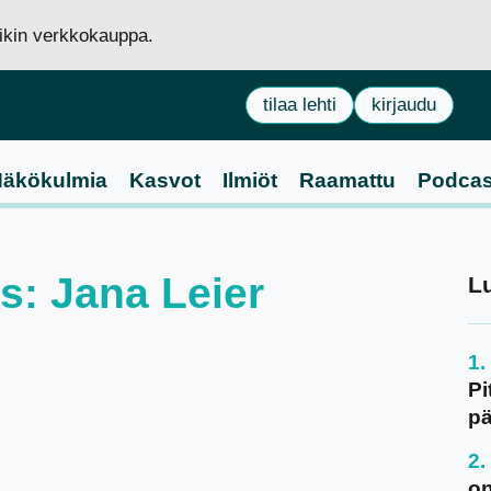
siikin verkkokauppa.
tilaa lehti
kirjaudu
äkökulmia
Kasvot
Ilmiöt
Raamattu
Podcas
us: Jana Leier
L
Pi
pä
on