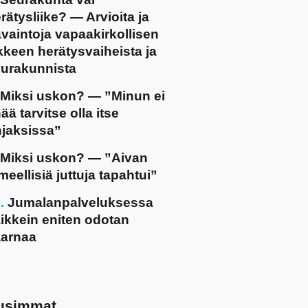
rätysliike? — Arvioita ja
vaintoja vapaakirkollisen
ikkeen herätysvaiheista ja
urakunnista
Miksi uskon? — ”Minun ei
ää tarvitse olla itse
jaksissa”
Miksi uskon? — ”Aivan
meellisiä juttuja tapahtui”
Jumalanpalveluksessa
ikkein eniten odotan
arnaa
usimmat