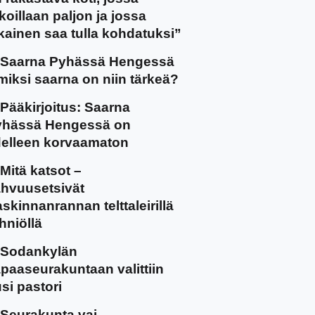
koillaan paljon ja jossa
kainen saa tulla kohdatuksi”
Saarna Pyhässä Hengessä
miksi saarna on niin tärkeä?
Pääkirjoitus: Saarna
yhässä Hengessä on
elleen korvaamaton
Mitä katsot –
hvuusetsivät
skinnanrannan telttaleirillä
hniöllä
Sodankylän
paaseurakuntaan valittiin
si pastori
Seurakunta vai