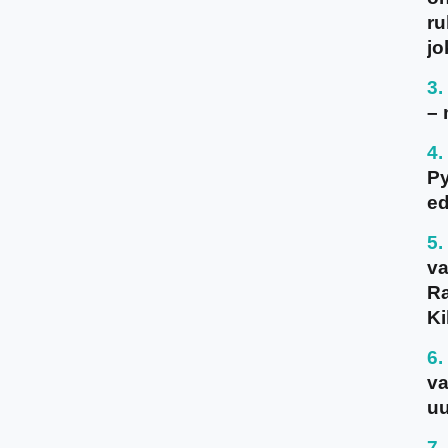
ru
jo
– 
P
ed
va
Ra
Ki
va
uu