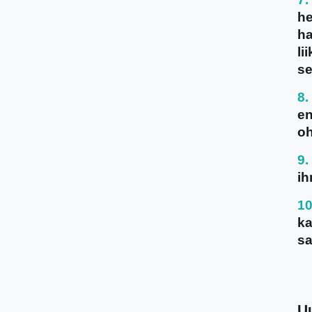
he
ha
li
se
en
oh
ih
ka
sa
U