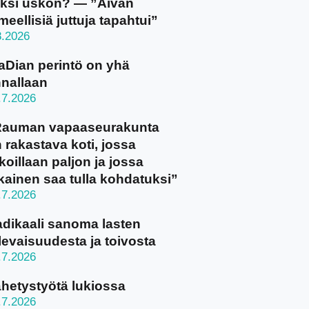
ksi uskon? — ”Aivan
meellisiä juttuja tapahtui”
8.2026
aDian perintö on yhä
nallaan
.7.2026
Rauman vapaaseurakunta
 rakastava koti, jossa
koillaan paljon ja jossa
kainen saa tulla kohdatuksi”
.7.2026
dikaali sanoma lasten
levaisuudesta ja toivosta
.7.2026
hetystyötä lukiossa
.7.2026