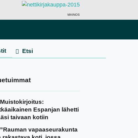
MAINOS
tit
uetuimmat
Muistokirjoitus:
tkäaikainen Espanjan lähetti
äsi taivaan kotiin
”Rauman vapaaseurakunta
 rakastava koti, jossa