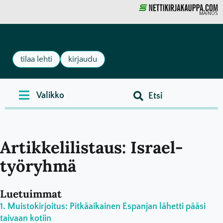
MAINOS
tilaa lehti
kirjaudu
Artikkelilistaus: Israel-
työryhmä
Luetuimmat
Muistokirjoitus: Pitkäaikainen Espanjan lähetti pääsi
taivaan kotiin