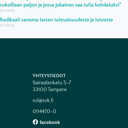
rukoillaan paljon ja jossa jokainen saa tulla kohdatuksi”
30.7.2026
Radikaali sanoma lasten tulevaisuudesta ja toivosta
29.7.2026
YHTEYSTIEDOT
Sairaalankatu 5-7
33100 Tampere
svl@svk.fi
0114470-0