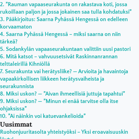
”Rauman vapaaseurakunta on rakastava koti, jossa
rukoillaan paljon ja jossa jokainen saa tulla kohdatuksi”
Pääkirjoitus: Saarna Pyhässä Hengessä on edelleen
korvaamaton
Saarna Pyhässä Hengessä – miksi saarna on niin
tärkeä?
Sodankylän vapaaseurakuntaan valittiin uusi pastori
Mitä katsot – vahvuusetsivät Raskinnanrannan
telttaleirillä Kihniöllä
Seurakunta vai herätysliike? — Arvioita ja havaintoja
vapaakirkollisen liikkeen herätysvaiheista ja
seurakunnista
Miksi uskon? — ”Aivan ihmeellisiä juttuja tapahtui”
Miksi uskon? — ”Minun ei enää tarvitse olla itse
ohjaksissa”
”Ai näinkin voi katuevankelioida”
Uusimmat
Ruohonjuuritasolta yhteistyöksi – Yksi eroavaisuuskin