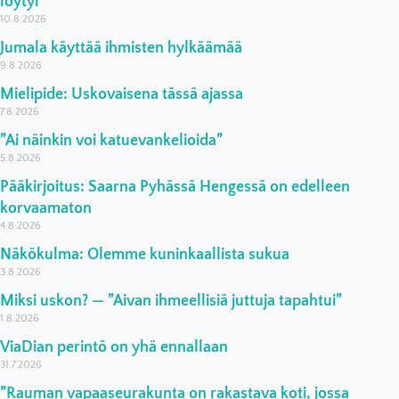
löytyi
10.8.2026
Jumala käyttää ihmisten hylkäämää
9.8.2026
Mielipide: Uskovaisena tässä ajassa
7.8.2026
”Ai näinkin voi katuevankelioida”
5.8.2026
Pääkirjoitus: Saarna Pyhässä Hengessä on edelleen
korvaamaton
4.8.2026
Näkökulma: Olemme kuninkaallista sukua
3.8.2026
Miksi uskon? — ”Aivan ihmeellisiä juttuja tapahtui”
1.8.2026
ViaDian perintö on yhä ennallaan
31.7.2026
”Rauman vapaaseurakunta on rakastava koti, jossa