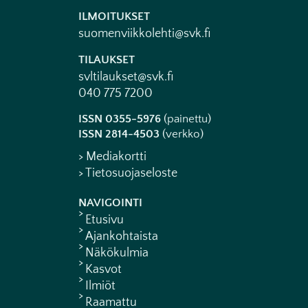
ILMOITUKSET
suomenviikkolehti@svk.fi
TILAUKSET
svltilaukset@svk.fi
040 775 7200
ISSN 0355-5976
(painettu)
ISSN 2814-4503
(verkko)
> Mediakortti
> Tietosuojaseloste
NAVIGOINTI
Etusivu
Ajankohtaista
Näkökulmia
Kasvot
Ilmiöt
Raamattu