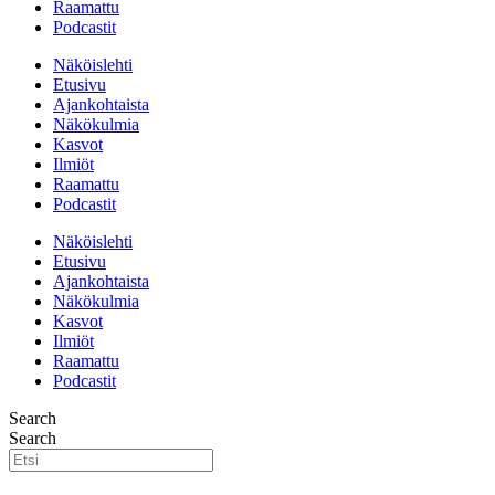
Raamattu
Podcastit
Näköislehti
Etusivu
Ajankohtaista
Näkökulmia
Kasvot
Ilmiöt
Raamattu
Podcastit
Näköislehti
Etusivu
Ajankohtaista
Näkökulmia
Kasvot
Ilmiöt
Raamattu
Podcastit
Search
Search