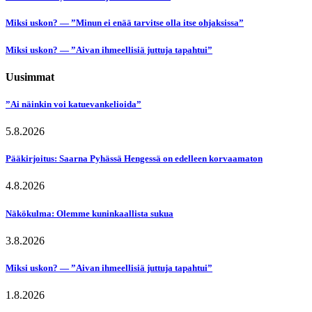
Miksi uskon? — ”Minun ei enää tarvitse olla itse ohjaksissa”
Miksi uskon? — ”Aivan ihmeellisiä juttuja tapahtui”
Uusimmat
”Ai näinkin voi katuevankelioida”
5.8.2026
Pääkirjoitus: Saarna Pyhässä Hengessä on edelleen korvaamaton
4.8.2026
Näkökulma: Olemme kuninkaallista sukua
3.8.2026
Miksi uskon? — ”Aivan ihmeellisiä juttuja tapahtui”
1.8.2026