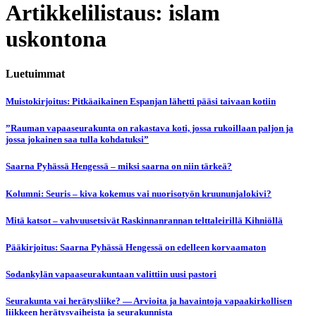
Artikkelilistaus: islam
uskontona
Luetuimmat
Muistokirjoitus: Pitkäaikainen Espanjan lähetti pääsi taivaan kotiin
”Rauman vapaaseurakunta on rakastava koti, jossa rukoillaan paljon ja
jossa jokainen saa tulla kohdatuksi”
Saarna Pyhässä Hengessä – miksi saarna on niin tärkeä?
Kolumni: Seuris – kiva kokemus vai nuorisotyön kruununjalokivi?
Mitä katsot – vahvuusetsivät Raskinnanrannan telttaleirillä Kihniöllä
Pääkirjoitus: Saarna Pyhässä Hengessä on edelleen korvaamaton
Sodankylän vapaaseurakuntaan valittiin uusi pastori
Seurakunta vai herätysliike? — Arvioita ja havaintoja vapaakirkollisen
liikkeen herätysvaiheista ja seurakunnista