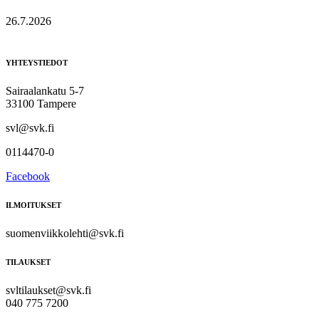
26.7.2026
YHTEYSTIEDOT
Sairaalankatu 5-7
33100 Tampere
svl@svk.fi
0114470-0
Facebook
ILMOITUKSET
suomenviikkolehti@svk.fi
TILAUKSET
svltilaukset@svk.fi
040 775 7200