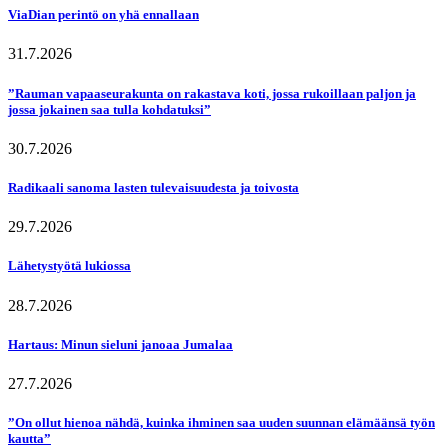
ViaDian perintö on yhä ennallaan
31.7.2026
”Rauman vapaaseurakunta on rakastava koti, jossa rukoillaan paljon ja
jossa jokainen saa tulla kohdatuksi”
30.7.2026
Radikaali sanoma lasten tulevaisuudesta ja toivosta
29.7.2026
Lähetystyötä lukiossa
28.7.2026
Hartaus: Minun sieluni janoaa Jumalaa
27.7.2026
”On ollut hienoa nähdä, kuinka ihminen saa uuden suunnan elämäänsä työn
kautta”