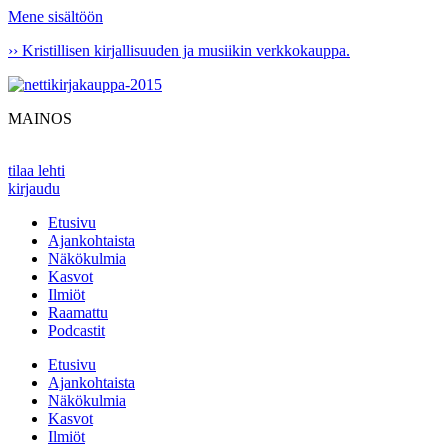
Mene sisältöön
›› Kristillisen kirjallisuuden ja musiikin verkkokauppa.
MAINOS
tilaa lehti
kirjaudu
Etusivu
Ajankohtaista
Näkökulmia
Kasvot
Ilmiöt
Raamattu
Podcastit
Etusivu
Ajankohtaista
Näkökulmia
Kasvot
Ilmiöt