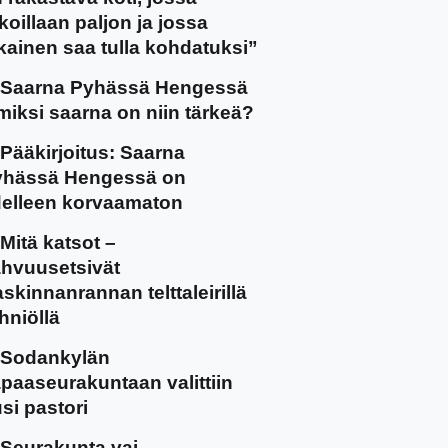
koillaan paljon ja jossa
kainen saa tulla kohdatuksi”
Saarna Pyhässä Hengessä
miksi saarna on niin tärkeä?
Pääkirjoitus: Saarna
yhässä Hengessä on
elleen korvaamaton
Mitä katsot –
hvuusetsivät
skinnanrannan telttaleirillä
hniöllä
Sodankylän
paaseurakuntaan valittiin
si pastori
Seurakunta vai