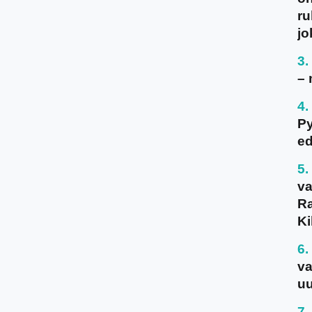
ru
jo
– 
P
ed
va
Ra
Ki
va
uu