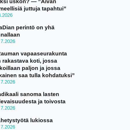
ksi uskon? — ”Aivan
meellisiä juttuja tapahtui”
8.2026
aDian perintö on yhä
nallaan
.7.2026
Rauman vapaaseurakunta
 rakastava koti, jossa
koillaan paljon ja jossa
kainen saa tulla kohdatuksi”
.7.2026
dikaali sanoma lasten
levaisuudesta ja toivosta
.7.2026
hetystyötä lukiossa
.7.2026