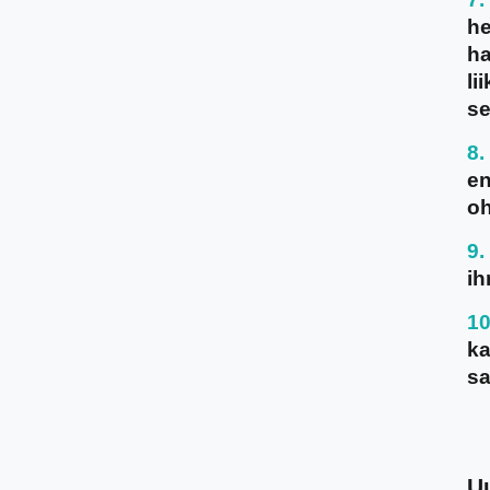
he
ha
li
se
en
oh
ih
ka
sa
U