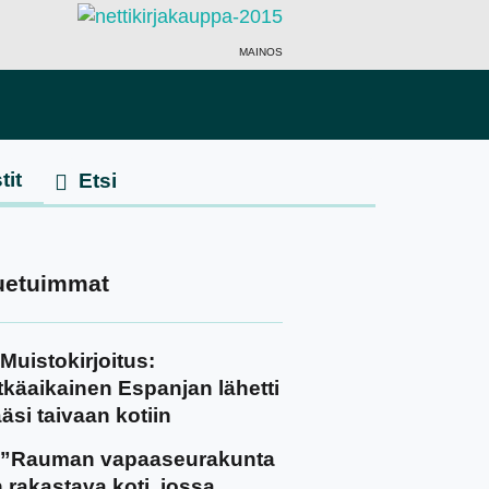
MAINOS
tit
uetuimmat
Muistokirjoitus:
tkäaikainen Espanjan lähetti
äsi taivaan kotiin
”Rauman vapaaseurakunta
 rakastava koti, jossa