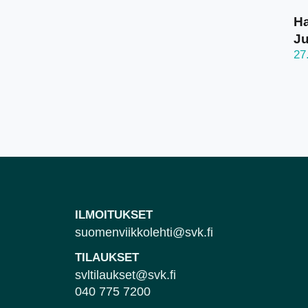
Ha
J
27
ILMOITUKSET
suomenviikkolehti@svk.fi
TILAUKSET
svltilaukset@svk.fi
040 775 7200