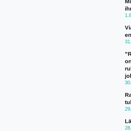
Mi
ih
1.
Vi
en
31
”
on
ru
jo
30
Ra
tu
29
Lä
28