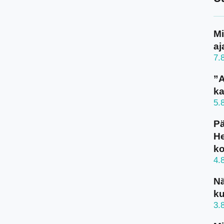
Mi
aj
7.
”A
ka
5.
Pä
He
k
4.
N
ku
3.