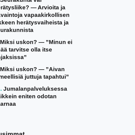
rätysliike? — Arvioita ja
vaintoja vapaakirkollisen
ikkeen herätysvaiheista ja
urakunnista
Miksi uskon? — ”Minun ei
ää tarvitse olla itse
jaksissa”
Miksi uskon? — ”Aivan
meellisiä juttuja tapahtui”
Jumalanpalveluksessa
ikkein eniten odotan
arnaa
usimmat