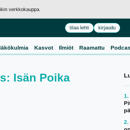
siikin verkkokauppa.
tilaa lehti
kirjaudu
äkökulmia
Kasvot
Ilmiöt
Raamattu
Podcas
us: Isän Poika
L
Pi
pä
on