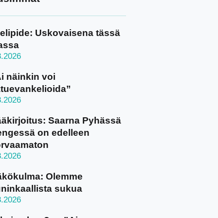
elipide: Uskovaisena tässä
assa
8.2026
i näinkin voi
tuevankelioida”
8.2026
äkirjoitus: Saarna Pyhässä
ngessä on edelleen
orvaamaton
8.2026
äkökulma: Olemme
ninkaallista sukua
8.2026