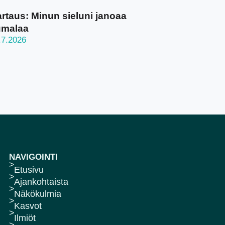
rtaus: Minun sieluni janoaa
umalaa
.7.2026
NAVIGOINTI
Etusivu
Ajankohtaista
Näkökulmia
Kasvot
Ilmiöt