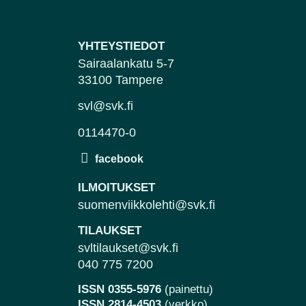
YHTEYSTIEDOT
Sairaalankatu 5-7
33100 Tampere
svl@svk.fi
0114470-0
ILMOITUKSET
suomenviikkolehti@svk.fi
TILAUKSET
svltilaukset@svk.fi
040 775 7200
ISSN 0355-5976
(painettu)
ISSN 2814-4503
(verkko)