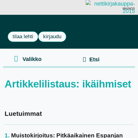
MAINOS
tilaa lehti
kirjaudu
Artikkelilistaus: ikäihmiset
Luetuimmat
Muistokirjoitus: Pitkäaikainen Espanjan