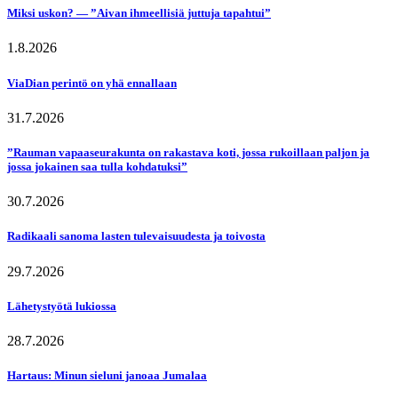
Miksi uskon? — ”Aivan ihmeellisiä juttuja tapahtui”
1.8.2026
ViaDian perintö on yhä ennallaan
31.7.2026
”Rauman vapaaseurakunta on rakastava koti, jossa rukoillaan paljon ja
jossa jokainen saa tulla kohdatuksi”
30.7.2026
Radikaali sanoma lasten tulevaisuudesta ja toivosta
29.7.2026
Lähetystyötä lukiossa
28.7.2026
Hartaus: Minun sieluni janoaa Jumalaa