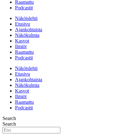
Raamattu
Podcastit
Näköislehti
Etusivu
Ajankohtaista
Näkökulmia
Kasvot
Ilmiöt
Raamattu
Podcastit
Näköislehti
Etusivu
Ajankohtaista
Näkökulmia
Kasvot
Ilmiöt
Raamattu
Podcastit
Search
Search