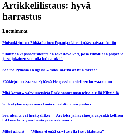
Artikkelilistaus: hyvä
harrastus
Luetuimmat
Muistokirjoitus: Pitkäaikainen Espanjan lähetti pääsi taivaan kotiin
”Rauman vapaaseurakunta on rakastava koti, jossa rukoillaan paljon ja
jossa jokainen saa tulla kohdatuksi”
Saarna Pyhässä Hengessä – miksi saarna on niin tärkeä?
Pääkirjoitus: Saarna Pyhässä Hengessä on edelleen korvaamaton
Mitä katsot – vahvuusetsivät Raskinnanrannan telttaleirillä Kihniöllä
Sodankylän vapaaseurakuntaan valittiin uusi pastori
Seurakunta vai herätysliike? — Arvioita ja havaintoja vapaakirkollisen
liikkeen herätysvaiheista ja seurakunnista
Miksi uskon? — ”Minun ei enää tarvitse olla itse ohjaksissa”