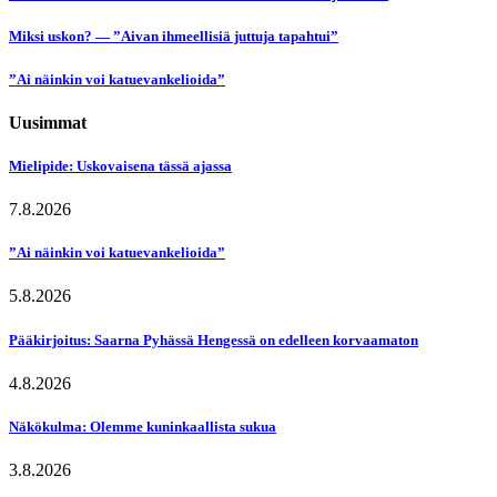
Miksi uskon? — ”Aivan ihmeellisiä juttuja tapahtui”
”Ai näinkin voi katuevankelioida”
Uusimmat
Mielipide: Uskovaisena tässä ajassa
7.8.2026
”Ai näinkin voi katuevankelioida”
5.8.2026
Pääkirjoitus: Saarna Pyhässä Hengessä on edelleen korvaamaton
4.8.2026
Näkökulma: Olemme kuninkaallista sukua
3.8.2026