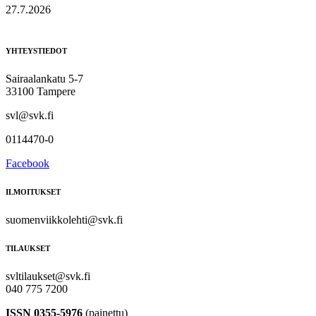
27.7.2026
YHTEYSTIEDOT
Sairaalankatu 5-7
33100 Tampere
svl@svk.fi
0114470-0
Facebook
ILMOITUKSET
suomenviikkolehti@svk.fi
TILAUKSET
svltilaukset@svk.fi
040 775 7200
ISSN 0355-5976
(painettu)