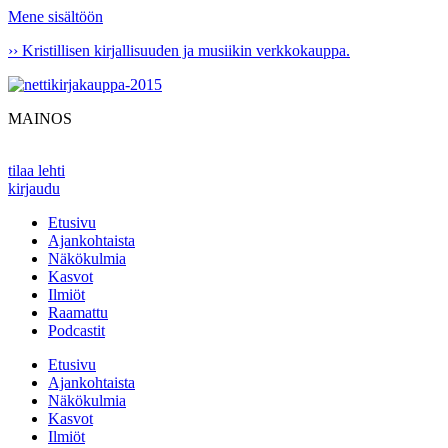
Mene sisältöön
›› Kristillisen kirjallisuuden ja musiikin verkkokauppa.
MAINOS
tilaa lehti
kirjaudu
Etusivu
Ajankohtaista
Näkökulmia
Kasvot
Ilmiöt
Raamattu
Podcastit
Etusivu
Ajankohtaista
Näkökulmia
Kasvot
Ilmiöt