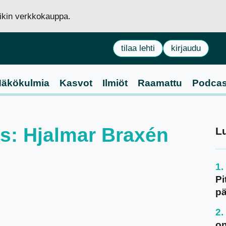
siikin verkkokauppa.
tilaa lehti
kirjaudu
äkökulmia
Kasvot
Ilmiöt
Raamattu
Podcas
aus: Hjalmar Braxén
L
Pi
pä
on