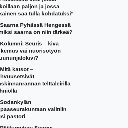
koillaan paljon ja jossa
kainen saa tulla kohdatuksi”
Saarna Pyhässä Hengessä
miksi saarna on niin tärkeä?
Kolumni: Seuris – kiva
kemus vai nuorisotyön
uununjalokivi?
Mitä katsot –
hvuusetsivät
skinnanrannan telttaleirillä
hniöllä
Sodankylän
paaseurakuntaan valittiin
si pastori
Pääkirjoitus: Saarna