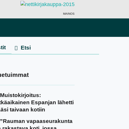
MAINOS
tit
uetuimmat
Muistokirjoitus:
tkäaikainen Espanjan lähetti
äsi taivaan kotiin
”Rauman vapaaseurakunta
 rakastava koti, jossa