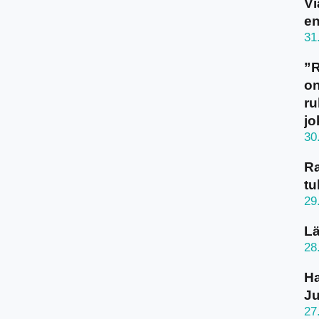
Vi
en
31
”
on
ru
jo
30
Ra
tu
29
Lä
28
Ha
J
27