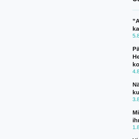
”A
ka
5.
Pä
He
k
4.
N
ku
3.
Mi
ih
1.