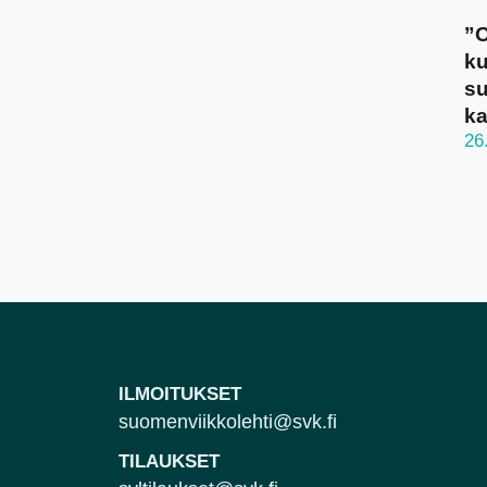
”O
ku
su
ka
26
ILMOITUKSET
suomenviikkolehti@svk.fi
TILAUKSET