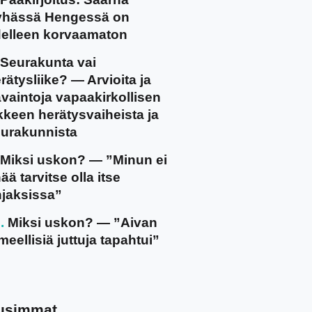
yhässä Hengessä on
elleen korvaamaton
Seurakunta vai
rätysliike? — Arvioita ja
vaintoja vapaakirkollisen
ikkeen herätysvaiheista ja
urakunnista
Miksi uskon? — ”Minun ei
ää tarvitse olla itse
jaksissa”
Miksi uskon? — ”Aivan
meellisiä juttuja tapahtui”
usimmat