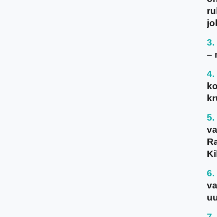
ru
jo
– 
ko
kr
va
Ra
Ki
va
uu