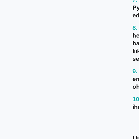
P
ed
he
ha
li
se
en
oh
ih
U