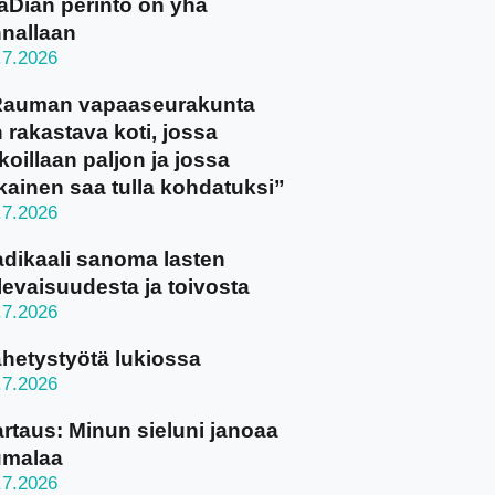
aDian perintö on yhä
nallaan
.7.2026
Rauman vapaaseurakunta
 rakastava koti, jossa
koillaan paljon ja jossa
kainen saa tulla kohdatuksi”
.7.2026
dikaali sanoma lasten
levaisuudesta ja toivosta
.7.2026
hetystyötä lukiossa
.7.2026
rtaus: Minun sieluni janoaa
umalaa
.7.2026