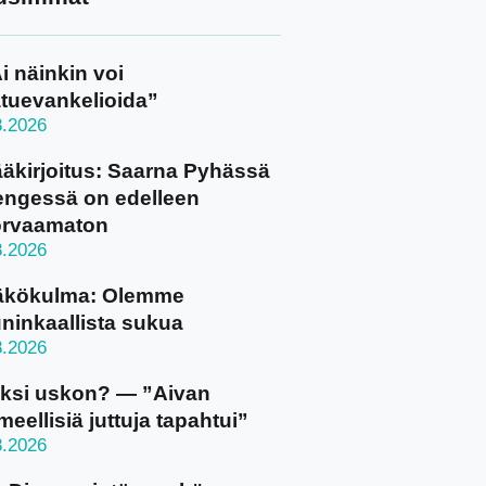
i näinkin voi
tuevankelioida”
8.2026
äkirjoitus: Saarna Pyhässä
ngessä on edelleen
orvaamaton
8.2026
äkökulma: Olemme
ninkaallista sukua
8.2026
ksi uskon? — ”Aivan
meellisiä juttuja tapahtui”
8.2026