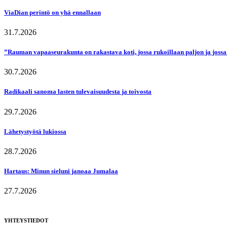
ViaDian perintö on yhä ennallaan
31.7.2026
”Rauman vapaaseurakunta on rakastava koti, jossa rukoillaan paljon ja jossa
30.7.2026
Radikaali sanoma lasten tulevaisuudesta ja toivosta
29.7.2026
Lähetystyötä lukiossa
28.7.2026
Hartaus: Minun sieluni janoaa Jumalaa
27.7.2026
YHTEYSTIEDOT