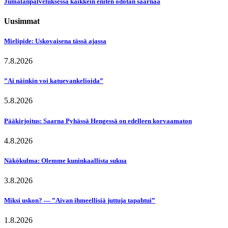
Jumalanpalveluksessa kaikkein eniten odotan saarnaa
Uusimmat
Mielipide: Uskovaisena tässä ajassa
7.8.2026
”Ai näinkin voi katuevankelioida”
5.8.2026
Pääkirjoitus: Saarna Pyhässä Hengessä on edelleen korvaamaton
4.8.2026
Näkökulma: Olemme kuninkaallista sukua
3.8.2026
Miksi uskon? — ”Aivan ihmeellisiä juttuja tapahtui”
1.8.2026