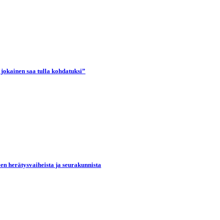
 jokainen saa tulla kohdatuksi”
een herätysvaiheista ja seurakunnista