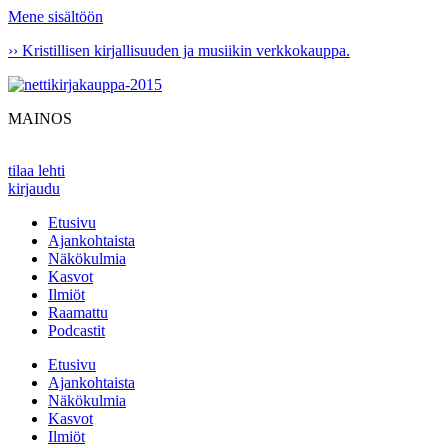
Mene sisältöön
›› Kristillisen kirjallisuuden ja musiikin verkkokauppa.
MAINOS
tilaa lehti
kirjaudu
Etusivu
Ajankohtaista
Näkökulmia
Kasvot
Ilmiöt
Raamattu
Podcastit
Etusivu
Ajankohtaista
Näkökulmia
Kasvot
Ilmiöt