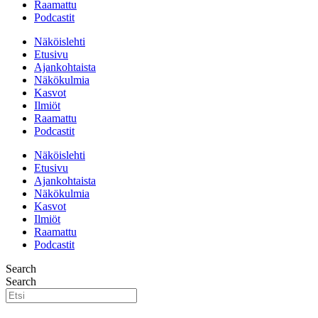
Raamattu
Podcastit
Näköislehti
Etusivu
Ajankohtaista
Näkökulmia
Kasvot
Ilmiöt
Raamattu
Podcastit
Näköislehti
Etusivu
Ajankohtaista
Näkökulmia
Kasvot
Ilmiöt
Raamattu
Podcastit
Search
Search