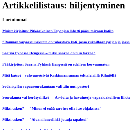
Artikkelilistaus: hiljentyminen
Luetuimmat
Muistokirjoitus: Pitkäaikainen Espanjan lähetti pääsi taivaan kotiin
”Rauman vapaaseurakunta on rakastava koti, jossa rukoillaan paljon ja jossa
Saarna Pyhässä Hengessä – miksi saarna on niin tärkeä?
Pääkirjoitus: Saarna Pyhässä Hengessä on edelleen korvaamaton
Mitä katsot – vahvuusetsivät Raskinnanrannan telttaleirillä Kihniöllä
Sodankylän vapaaseurakuntaan valittiin uusi pastori
Seurakunta vai herätysliike? — Arvioita ja havaintoja vapaakirkollisen liikk
Miksi uskon? — ”Minun ei enää tarvitse olla itse ohjaksissa”
Miksi uskon? — ”Aivan ihmeellisiä juttuja tapahtui”