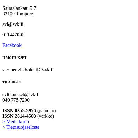
Sairaalankatu 5-7
33100 Tampere
svl@svk.fi
0114470-0
Facebook
ILMOITUKSET
suomenviikkolehti@svk.fi
TILAUKSET
svltilaukset@svk.fi
040 775 7200
ISSN 0355-5976
(painettu)
ISSN 2814-4503
(verkko)
> Mediakortti
> Tietosuojaseloste