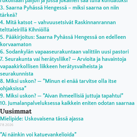
rukoillaan paljon ja jossa jokainen saa tulla kohdatuksi”
Saarna Pyhässä Hengessä – miksi saarna on niin
tärkeä?
Mitä katsot – vahvuusetsivät Raskinnanrannan
telttaleirillä Kihniöllä
Pääkirjoitus: Saarna Pyhässä Hengessä on edelleen
korvaamaton
Sodankylän vapaaseurakuntaan valittiin uusi pastori
Seurakunta vai herätysliike? — Arvioita ja havaintoja
vapaakirkollisen liikkeen herätysvaiheista ja
seurakunnista
Miksi uskon? — ”Minun ei enää tarvitse olla itse
ohjaksissa”
Miksi uskon? — ”Aivan ihmeellisiä juttuja tapahtui”
Jumalanpalveluksessa kaikkein eniten odotan saarnaa
Uusimmat
Mielipide: Uskovaisena tässä ajassa
7.8.2026
”Ai näinkin voi katuevankelioida”