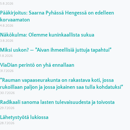
5.8.2026
Pääkirjoitus: Saarna Pyhässä Hengessä on edelleen
korvaamaton
4.8.2026
Näkökulma: Olemme kuninkaallista sukua
3.8.2026
Miksi uskon? — ”Aivan ihmeellisiä juttuja tapahtui”
1.8.2026
ViaDian perintö on yhä ennallaan
31.7.2026
”Rauman vapaaseurakunta on rakastava koti, jossa
rukoillaan paljon ja jossa jokainen saa tulla kohdatuksi”
30.7.2026
Radikaali sanoma lasten tulevaisuudesta ja toivosta
29.7.2026
Lähetystyötä lukiossa
28.7.2026