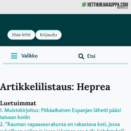
MAINOS
tilaa lehti
kirjaudu
Artikkelilistaus: Heprea
Luetuimmat
Muistokirjoitus: Pitkäaikainen Espanjan lähetti pääsi
taivaan kotiin
”Rauman vapaaseurakunta on rakastava koti, jossa