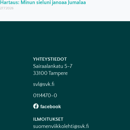
Hartaus: Minun sieluni janoaa Jumalaa
27.7.2026
YHTEYSTIEDOT
Sairaalankatu 5-7
33100 Tampere
svl@svk.fi
0114470-0
ILMOITUKSET
suomenviikkolehti@svk.fi