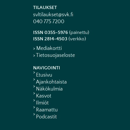
TILAUKSET
svltilaukset@svk.fi
040 775 7200
ISSN 0355-5976
(painettu)
ISSN 2814-4503
(verkko)
> Mediakortti
> Tietosuojaseloste
NAVIGOINTI
Etusivu
Ajankohtaista
Näkökulmia
Kasvot
Ilmiöt
Raamattu
Podcastit