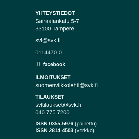
YHTEYSTIEDOT
Sairaalankatu 5-7
33100 Tampere
svl@svk.fi
0114470-0
ILMOITUKSET
suomenviikkolehti@svk.fi
TILAUKSET
svltilaukset@svk.fi
040 775 7200
ISSN 0355-5976
(painettu)
ISSN 2814-4503
(verkko)