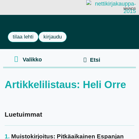
MAINOS
tilaa lehti
kirjaudu
Artikkelilistaus: Heli Orre
Luetuimmat
Muistokirjoitus: Pitkäaikainen Espanjan