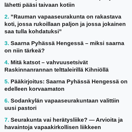
lähetti pääsi taivaan kotiin
”Rauman vapaaseurakunta on rakastava
koti, jossa rukoillaan paljon ja jossa jokainen
saa tulla kohdatuksi”
Saarna Pyhässä Hengessä – miksi saarna
on niin tärkeä?
Mitä katsot – vahvuusetsivät
Raskinnanrannan telttaleirillä Kihniöllä
Pääkirjoitus: Saarna Pyhässä Hengessä on
edelleen korvaamaton
Sodankylän vapaaseurakuntaan valittiin
uusi pastori
Seurakunta vai herätysliike? — Arvioita ja
havaintoja vapaakirkollisen liikkeen