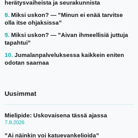
herätysvaiheista ja seurakunnista
Miksi uskon? — ”Minun ei enää tarvitse
olla itse ohjaksissa”
Miksi uskon? — ”Aivan ihmeellisiä juttuja
tapahtui”
Jumalanpalveluksessa kaikkein eniten
odotan saarnaa
Uusimmat
Mielipide: Uskovaisena tässä ajassa
7.8.2026
”Ai näinkin voi katuevankelioida”