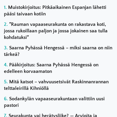
Muistokirjoitus: Pitkäaikainen Espanjan lähetti
pääsi taivaan kotiin
”Rauman vapaaseurakunta on rakastava koti,
jossa rukoillaan paljon ja jossa jokainen saa tulla
kohdatuksi”
Saarna Pyhässä Hengessä – miksi saarna on niin
tärkeä?
Pääkirjoitus: Saarna Pyhässä Hengessä on
edelleen korvaamaton
Mitä katsot – vahvuusetsivät Raskinnanrannan
telttaleirillä Kihniöllä
Sodankylän vapaaseurakuntaan valittiin uusi
pastori
Seurakunta vai herätysliike? — Arvioita ja