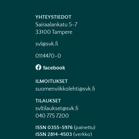
YHTEYSTIEDOT
Sairaalankatu 5-7
33100 Tampere
svl@svk.fi
0114470-0
ILMOITUKSET
suomenviikkolehti@svk.fi
TILAUKSET
svltilaukset@svk.fi
040 775 7200
ISSN 0355-5976
(painettu)
ISSN 2814-4503
(verkko)