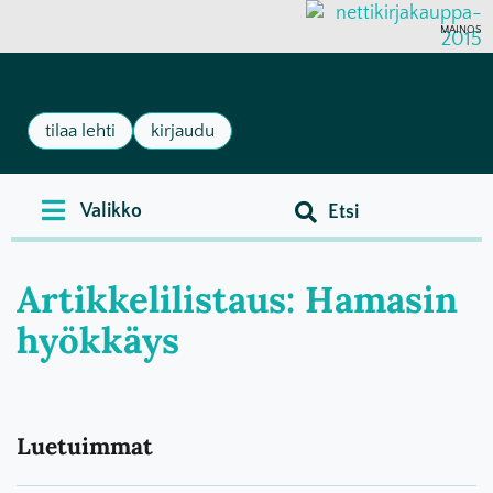
MAINOS
tilaa lehti
kirjaudu
Artikkelilistaus: Hamasin
hyökkäys
Luetuimmat