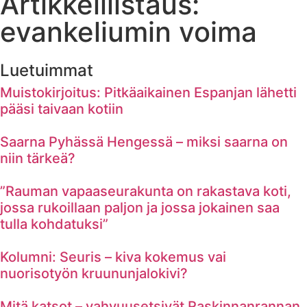
Artikkelilistaus:
evankeliumin voima
Luetuimmat
Muistokirjoitus: Pitkäaikainen Espanjan lähetti
pääsi taivaan kotiin
Saarna Pyhässä Hengessä – miksi saarna on
niin tärkeä?
”Rauman vapaaseurakunta on rakastava koti,
jossa rukoillaan paljon ja jossa jokainen saa
tulla kohdatuksi”
Kolumni: Seuris – kiva kokemus vai
nuorisotyön kruununjalokivi?
Mitä katsot – vahvuusetsivät Raskinnanrannan