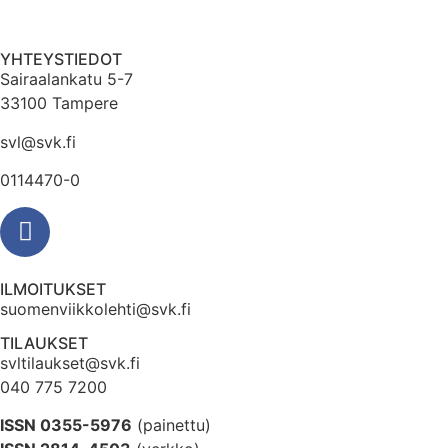
YHTEYSTIEDOT
Sairaalankatu 5-7
33100 Tampere
svl@svk.fi
0114470-0
ILMOITUKSET
suomenviikkolehti@svk.fi
TILAUKSET
svltilaukset@svk.fi
040 775 7200
ISSN 0355-5976
(painettu)