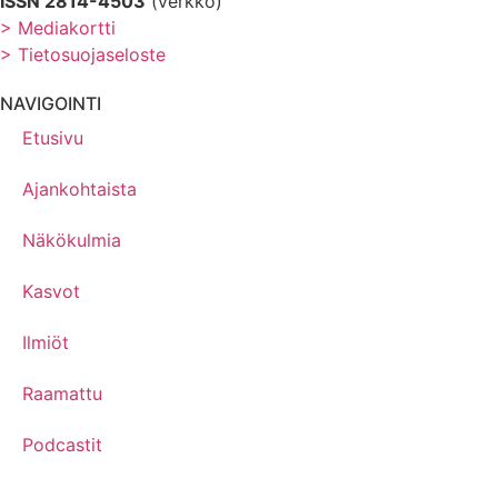
ISSN 2814-4503
(verkko)
> Mediakortti
> Tietosuojaseloste
NAVIGOINTI
Etusivu
Ajankohtaista
Näkökulmia
Kasvot
Ilmiöt
Raamattu
Podcastit