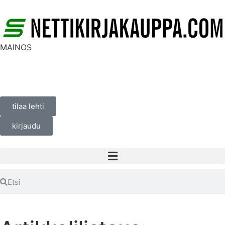
MAINOS
tilaa lehti
kirjaudu