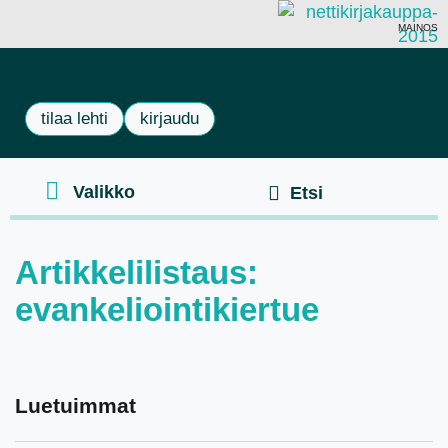
MAINOS
tilaa lehti
kirjaudu
Artikkelilistaus:
evankeliointikiertue
Luetuimmat