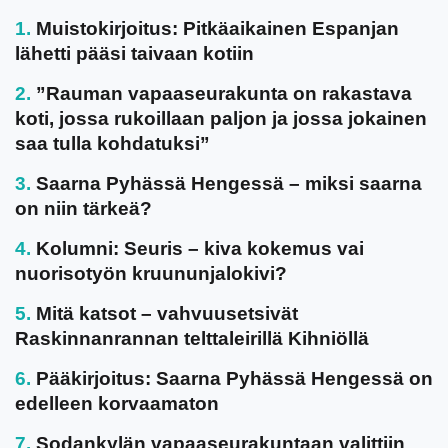
Muistokirjoitus: Pitkäaikainen Espanjan
lähetti pääsi taivaan kotiin
”Rauman vapaaseurakunta on rakastava
koti, jossa rukoillaan paljon ja jossa jokainen
saa tulla kohdatuksi”
Saarna Pyhässä Hengessä – miksi saarna
on niin tärkeä?
Kolumni: Seuris – kiva kokemus vai
nuorisotyön kruununjalokivi?
Mitä katsot – vahvuusetsivät
Raskinnanrannan telttaleirillä Kihniöllä
Pääkirjoitus: Saarna Pyhässä Hengessä on
edelleen korvaamaton
Sodankylän vapaaseurakuntaan valittiin