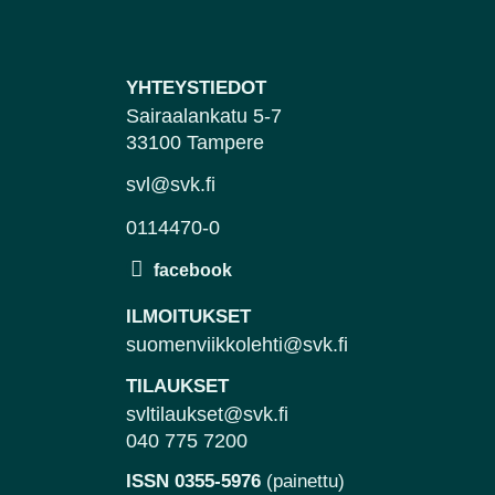
YHTEYSTIEDOT
Sairaalankatu 5-7
33100 Tampere
svl@svk.fi
0114470-0
ILMOITUKSET
suomenviikkolehti@svk.fi
TILAUKSET
svltilaukset@svk.fi
040 775 7200
ISSN 0355-5976
(painettu)