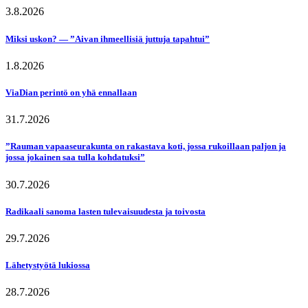
3.8.2026
Miksi uskon? — ”Aivan ihmeellisiä juttuja tapahtui”
1.8.2026
ViaDian perintö on yhä ennallaan
31.7.2026
”Rauman vapaaseurakunta on rakastava koti, jossa rukoillaan paljon ja
jossa jokainen saa tulla kohdatuksi”
30.7.2026
Radikaali sanoma lasten tulevaisuudesta ja toivosta
29.7.2026
Lähetystyötä lukiossa
28.7.2026