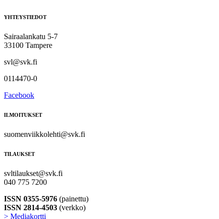
YHTEYSTIEDOT
Sairaalankatu 5-7
33100 Tampere
svl@svk.fi
0114470-0
Facebook
ILMOITUKSET
suomenviikkolehti@svk.fi
TILAUKSET
svltilaukset@svk.fi
040 775 7200
ISSN 0355-5976
(painettu)
ISSN 2814-4503
(verkko)
> Mediakortti