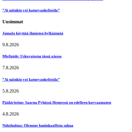
”Ai näinkin voi katuevankelioida”
Uusimmat
Jumala käyttää ihmisten hylkäämää
9.8.2026
Mielipide: Uskovaisena tässä ajassa
7.8.2026
”Ai näinkin voi katuevankelioida”
5.8.2026
Pääkirjoitus: Saarna Pyhässä Hengessä on edelleen korvaamaton
4.8.2026
Näkökulma: Olemme kuninkaallista sukua