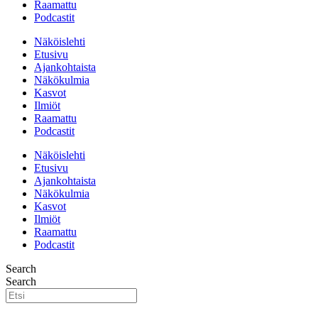
Raamattu
Podcastit
Näköislehti
Etusivu
Ajankohtaista
Näkökulmia
Kasvot
Ilmiöt
Raamattu
Podcastit
Näköislehti
Etusivu
Ajankohtaista
Näkökulmia
Kasvot
Ilmiöt
Raamattu
Podcastit
Search
Search