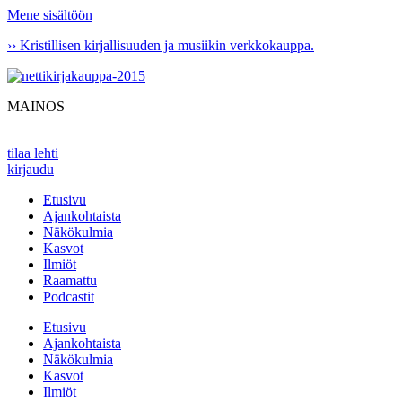
Mene sisältöön
›› Kristillisen kirjallisuuden ja musiikin verkkokauppa.
MAINOS
tilaa lehti
kirjaudu
Etusivu
Ajankohtaista
Näkökulmia
Kasvot
Ilmiöt
Raamattu
Podcastit
Etusivu
Ajankohtaista
Näkökulmia
Kasvot
Ilmiöt