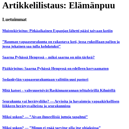
Artikkelilistaus: Elämänpuu
Luetuimmat
Muistokirjoitus: Pitkäaikainen Espanjan lähetti pääsi taivaan kotiin
”Rauman vapaaseurakunta on rakastava koti, jossa rukoillaan paljon ja
jossa jokainen saa tulla kohdatuksi”
Saarna Pyhässä Hengessä – miksi saarna on niin tärkeä?
Pääkirjoitus: Saarna Pyhässä Hengessä on edelleen korvaamaton
Sodankylän vapaaseurakuntaan valittiin uusi pastori
Mitä katsot – vahvuusetsivät Raskinnanrannan telttaleirillä Kihniöllä
Seurakunta vai herätysliike? — Arvioita ja havaintoja vapaakirkollisen
liikkeen herätysvaiheista ja seurakunnista
Miksi uskon? — ”Aivan ihmeellisiä juttuja tapahtui”
Miksi uskon? — ”Minun ei enää tarvitse olla itse ohjaksissa”