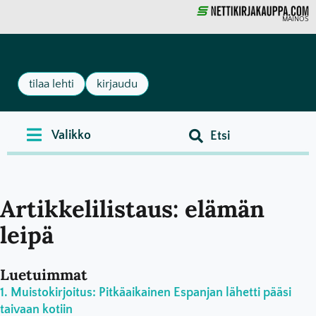
MAINOS
tilaa lehti
kirjaudu
Artikkelilistaus: elämän
leipä
Luetuimmat
Muistokirjoitus: Pitkäaikainen Espanjan lähetti pääsi
taivaan kotiin