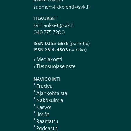
ILMOITUKSET
suomenviikkolehti@svk.fi
TILAUKSET
svltilaukset@svk.fi
040 775 7200
ISSN 0355-5976
(painettu)
ISSN 2814-4503
(verkko)
> Mediakortti
> Tietosuojaseloste
NAVIGOINTI
Etusivu
Ajankohtaista
Näkökulmia
Kasvot
Ilmiöt
Raamattu
Podcastit