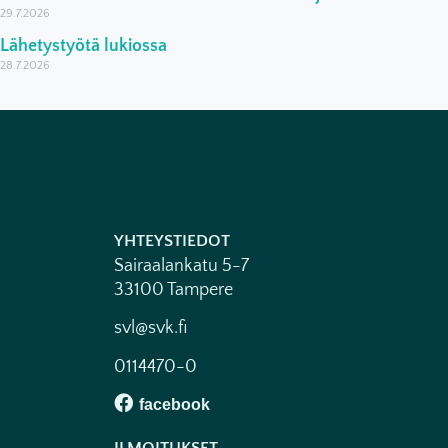
29.7.2026
Lähetystyötä lukiossa
28.7.2026
YHTEYSTIEDOT
Sairaalankatu 5-7
33100 Tampere
svl@svk.fi
0114470-0