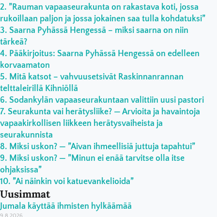
”Rauman vapaaseurakunta on rakastava koti, jossa
rukoillaan paljon ja jossa jokainen saa tulla kohdatuksi”
Saarna Pyhässä Hengessä – miksi saarna on niin
tärkeä?
Pääkirjoitus: Saarna Pyhässä Hengessä on edelleen
korvaamaton
Mitä katsot – vahvuusetsivät Raskinnanrannan
telttaleirillä Kihniöllä
Sodankylän vapaaseurakuntaan valittiin uusi pastori
Seurakunta vai herätysliike? — Arvioita ja havaintoja
vapaakirkollisen liikkeen herätysvaiheista ja
seurakunnista
Miksi uskon? — ”Aivan ihmeellisiä juttuja tapahtui”
Miksi uskon? — ”Minun ei enää tarvitse olla itse
ohjaksissa”
”Ai näinkin voi katuevankelioida”
Uusimmat
Jumala käyttää ihmisten hylkäämää
9.8.2026