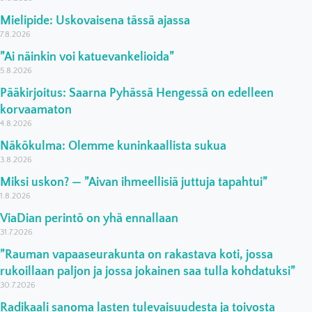
Mielipide: Uskovaisena tässä ajassa
7.8.2026
”Ai näinkin voi katuevankelioida”
5.8.2026
Pääkirjoitus: Saarna Pyhässä Hengessä on edelleen
korvaamaton
4.8.2026
Näkökulma: Olemme kuninkaallista sukua
3.8.2026
Miksi uskon? — ”Aivan ihmeellisiä juttuja tapahtui”
1.8.2026
ViaDian perintö on yhä ennallaan
31.7.2026
”Rauman vapaaseurakunta on rakastava koti, jossa
rukoillaan paljon ja jossa jokainen saa tulla kohdatuksi”
30.7.2026
Radikaali sanoma lasten tulevaisuudesta ja toivosta