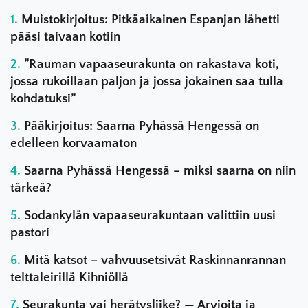
Muistokirjoitus: Pitkäaikainen Espanjan lähetti
pääsi taivaan kotiin
”Rauman vapaaseurakunta on rakastava koti,
jossa rukoillaan paljon ja jossa jokainen saa tulla
kohdatuksi”
Pääkirjoitus: Saarna Pyhässä Hengessä on
edelleen korvaamaton
Saarna Pyhässä Hengessä – miksi saarna on niin
tärkeä?
Sodankylän vapaaseurakuntaan valittiin uusi
pastori
Mitä katsot – vahvuusetsivät Raskinnanrannan
telttaleirillä Kihniöllä
Seurakunta vai herätysliike? — Arvioita ja