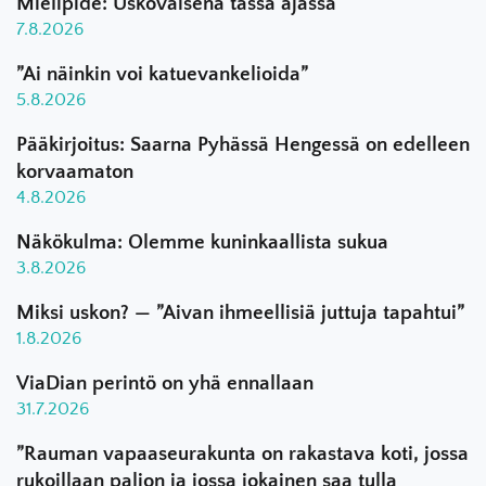
Mielipide: Uskovaisena tässä ajassa
7.8.2026
”Ai näinkin voi katuevankelioida”
5.8.2026
Pääkirjoitus: Saarna Pyhässä Hengessä on edelleen
korvaamaton
4.8.2026
Näkökulma: Olemme kuninkaallista sukua
3.8.2026
Miksi uskon? — ”Aivan ihmeellisiä juttuja tapahtui”
1.8.2026
ViaDian perintö on yhä ennallaan
31.7.2026
”Rauman vapaaseurakunta on rakastava koti, jossa
rukoillaan paljon ja jossa jokainen saa tulla