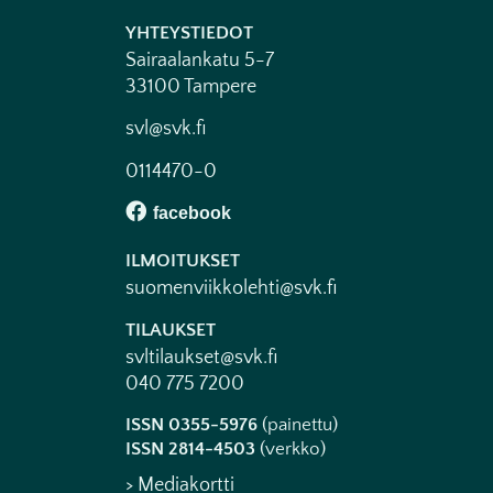
YHTEYSTIEDOT
Sairaalankatu 5-7
33100 Tampere
svl@svk.fi
0114470-0
ILMOITUKSET
suomenviikkolehti@svk.fi
TILAUKSET
svltilaukset@svk.fi
040 775 7200
ISSN 0355-5976
(painettu)
ISSN 2814-4503
(verkko)
> Mediakortti