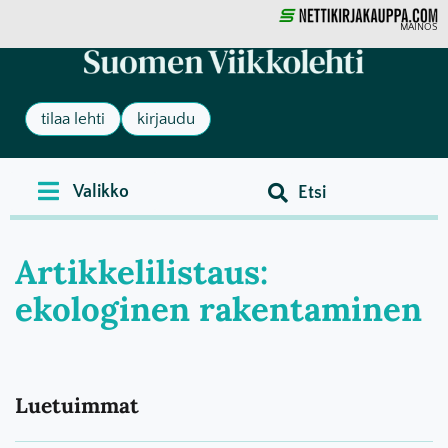
MAINOS
tilaa lehti
kirjaudu
Artikkelilistaus:
ekologinen rakentaminen
Luetuimmat