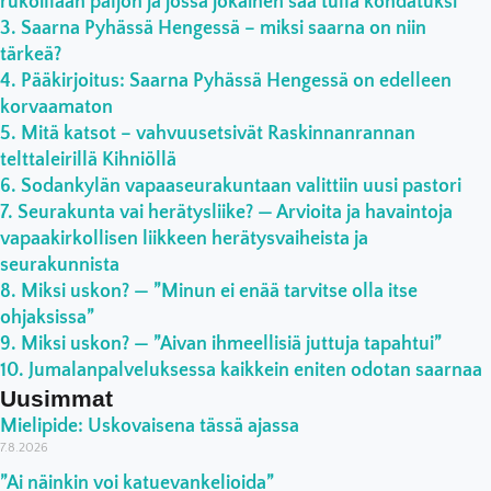
rukoillaan paljon ja jossa jokainen saa tulla kohdatuksi”
Saarna Pyhässä Hengessä – miksi saarna on niin
tärkeä?
Pääkirjoitus: Saarna Pyhässä Hengessä on edelleen
korvaamaton
Mitä katsot – vahvuusetsivät Raskinnanrannan
telttaleirillä Kihniöllä
Sodankylän vapaaseurakuntaan valittiin uusi pastori
Seurakunta vai herätysliike? — Arvioita ja havaintoja
vapaakirkollisen liikkeen herätysvaiheista ja
seurakunnista
Miksi uskon? — ”Minun ei enää tarvitse olla itse
ohjaksissa”
Miksi uskon? — ”Aivan ihmeellisiä juttuja tapahtui”
Jumalanpalveluksessa kaikkein eniten odotan saarnaa
Uusimmat
Mielipide: Uskovaisena tässä ajassa
7.8.2026
”Ai näinkin voi katuevankelioida”