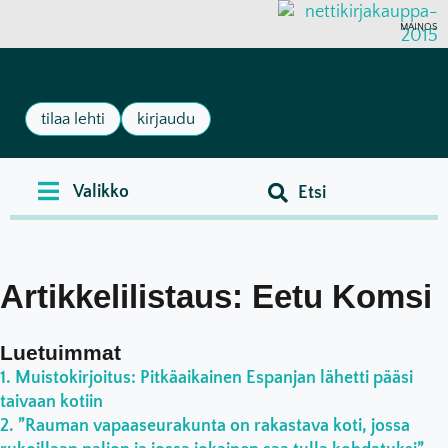
MAINOS
tilaa lehti
kirjaudu
Artikkelilistaus: Eetu Komsi
Luetuimmat
Muistokirjoitus: Pitkäaikainen Espanjan lähetti pääsi
taivaan kotiin
”Rauman vapaaseurakunta on rakastava koti, jossa