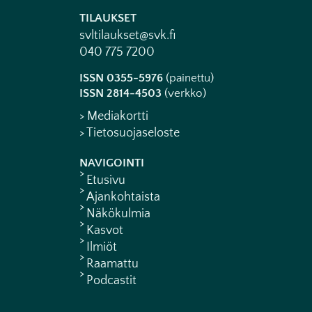
TILAUKSET
svltilaukset@svk.fi
040 775 7200
ISSN 0355-5976
(painettu)
ISSN 2814-4503
(verkko)
> Mediakortti
> Tietosuojaseloste
NAVIGOINTI
Etusivu
Ajankohtaista
Näkökulmia
Kasvot
Ilmiöt
Raamattu
Podcastit