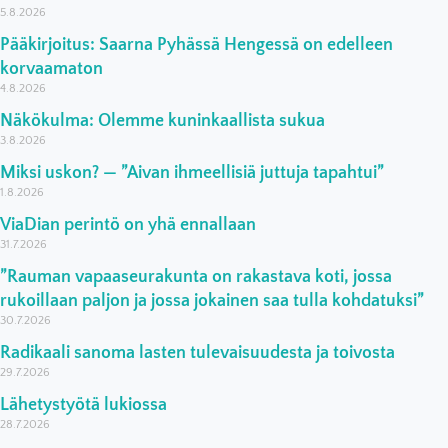
5.8.2026
Pääkirjoitus: Saarna Pyhässä Hengessä on edelleen
korvaamaton
4.8.2026
Näkökulma: Olemme kuninkaallista sukua
3.8.2026
Miksi uskon? — ”Aivan ihmeellisiä juttuja tapahtui”
1.8.2026
ViaDian perintö on yhä ennallaan
31.7.2026
”Rauman vapaaseurakunta on rakastava koti, jossa
rukoillaan paljon ja jossa jokainen saa tulla kohdatuksi”
30.7.2026
Radikaali sanoma lasten tulevaisuudesta ja toivosta
29.7.2026
Lähetystyötä lukiossa
28.7.2026