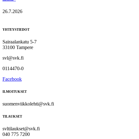
26.7.2026
YHTEYSTIEDOT
Sairaalankatu 5-7
33100 Tampere
svl@svk.fi
0114470-0
Facebook
ILMOITUKSET
suomenviikkolehti@svk.fi
TILAUKSET
svltilaukset@svk.fi
040 775 7200