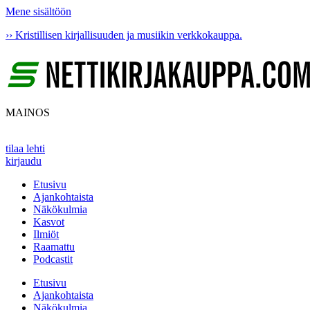
Mene sisältöön
›› Kristillisen kirjallisuuden ja musiikin verkkokauppa.
MAINOS
tilaa lehti
kirjaudu
Etusivu
Ajankohtaista
Näkökulmia
Kasvot
Ilmiöt
Raamattu
Podcastit
Etusivu
Ajankohtaista
Näkökulmia