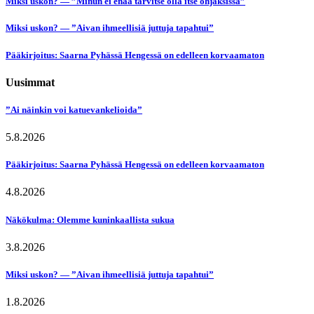
Miksi uskon? — ”Minun ei enää tarvitse olla itse ohjaksissa”
Miksi uskon? — ”Aivan ihmeellisiä juttuja tapahtui”
Pääkirjoitus: Saarna Pyhässä Hengessä on edelleen korvaamaton
Uusimmat
”Ai näinkin voi katuevankelioida”
5.8.2026
Pääkirjoitus: Saarna Pyhässä Hengessä on edelleen korvaamaton
4.8.2026
Näkökulma: Olemme kuninkaallista sukua
3.8.2026
Miksi uskon? — ”Aivan ihmeellisiä juttuja tapahtui”
1.8.2026