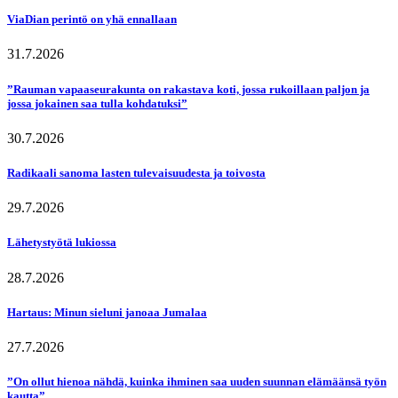
ViaDian perintö on yhä ennallaan
31.7.2026
”Rauman vapaaseurakunta on rakastava koti, jossa rukoillaan paljon ja
jossa jokainen saa tulla kohdatuksi”
30.7.2026
Radikaali sanoma lasten tulevaisuudesta ja toivosta
29.7.2026
Lähetystyötä lukiossa
28.7.2026
Hartaus: Minun sieluni janoaa Jumalaa
27.7.2026
”On ollut hienoa nähdä, kuinka ihminen saa uuden suunnan elämäänsä työn
kautta”