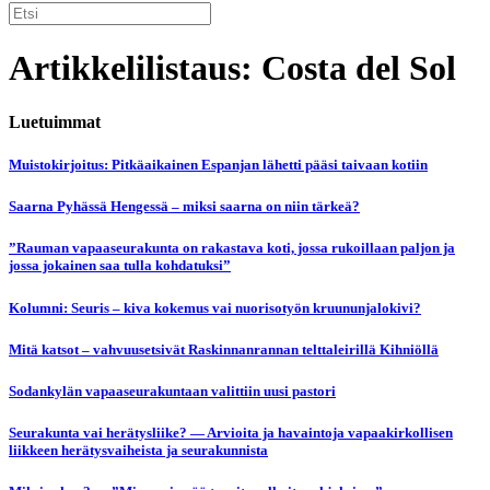
Artikkelilistaus: Costa del Sol
Luetuimmat
Muistokirjoitus: Pitkäaikainen Espanjan lähetti pääsi taivaan kotiin
Saarna Pyhässä Hengessä – miksi saarna on niin tärkeä?
”Rauman vapaaseurakunta on rakastava koti, jossa rukoillaan paljon ja
jossa jokainen saa tulla kohdatuksi”
Kolumni: Seuris – kiva kokemus vai nuorisotyön kruununjalokivi?
Mitä katsot – vahvuusetsivät Raskinnanrannan telttaleirillä Kihniöllä
Sodankylän vapaaseurakuntaan valittiin uusi pastori
Seurakunta vai herätysliike? — Arvioita ja havaintoja vapaakirkollisen
liikkeen herätysvaiheista ja seurakunnista