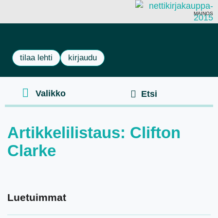
MAINOS
tilaa lehti
kirjaudu
Artikkelilistaus: Clifton
Clarke
Luetuimmat