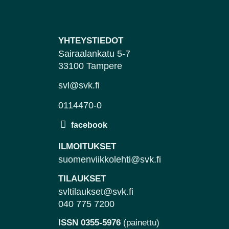
YHTEYSTIEDOT
Sairaalankatu 5-7
33100 Tampere
svl@svk.fi
0114470-0
ILMOITUKSET
suomenviikkolehti@svk.fi
TILAUKSET
svltilaukset@svk.fi
040 775 7200
ISSN 0355-5976
(painettu)