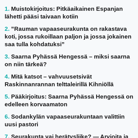
Muistokirjoitus: Pitkäaikainen Espanjan
lähetti pääsi taivaan kotiin
”Rauman vapaaseurakunta on rakastava
koti, jossa rukoillaan paljon ja jossa jokainen
saa tulla kohdatuksi”
Saarna Pyhässä Hengessä – miksi saarna
on niin tärkeä?
Mitä katsot – vahvuusetsivät
Raskinnanrannan telttaleirillä Kihniöllä
Pääkirjoitus: Saarna Pyhässä Hengessä on
edelleen korvaamaton
Sodankylän vapaaseurakuntaan valittiin
uusi pastori
Seurakunta vai herätysliike? — Arvioita ja