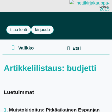
MAINOS
tilaa lehti
kirjaudu
Artikkelilistaus: budjetti
Luetuimmat
Muistokirjoitus: Pitkäaikainen Espanjan