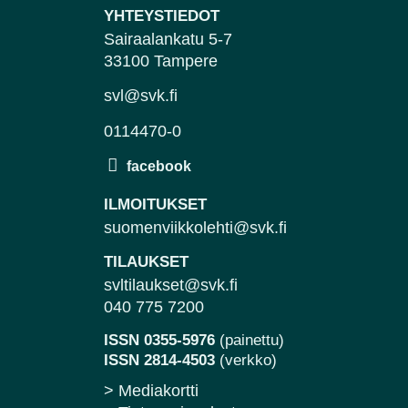
YHTEYSTIEDOT
Sairaalankatu 5-7
33100 Tampere
svl@svk.fi
0114470-0
ILMOITUKSET
suomenviikkolehti@svk.fi
TILAUKSET
svltilaukset@svk.fi
040 775 7200
ISSN 0355-5976
(painettu)
ISSN 2814-4503
(verkko)
> Mediakortti