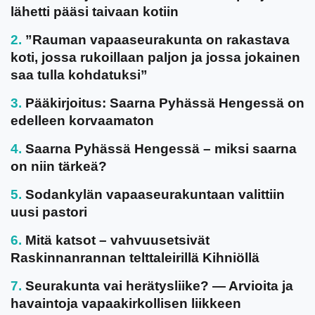
lähetti pääsi taivaan kotiin
”Rauman vapaaseurakunta on rakastava
koti, jossa rukoillaan paljon ja jossa jokainen
saa tulla kohdatuksi”
Pääkirjoitus: Saarna Pyhässä Hengessä on
edelleen korvaamaton
Saarna Pyhässä Hengessä – miksi saarna
on niin tärkeä?
Sodankylän vapaaseurakuntaan valittiin
uusi pastori
Mitä katsot – vahvuusetsivät
Raskinnanrannan telttaleirillä Kihniöllä
Seurakunta vai herätysliike? — Arvioita ja
havaintoja vapaakirkollisen liikkeen