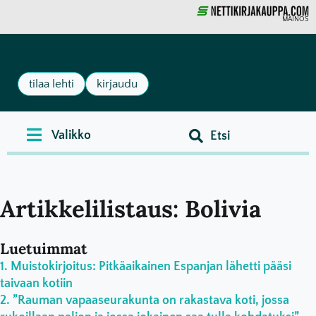
MAINOS
tilaa lehti
kirjaudu
Artikkelilistaus: Bolivia
Luetuimmat
Muistokirjoitus: Pitkäaikainen Espanjan lähetti pääsi
taivaan kotiin
”Rauman vapaaseurakunta on rakastava koti, jossa