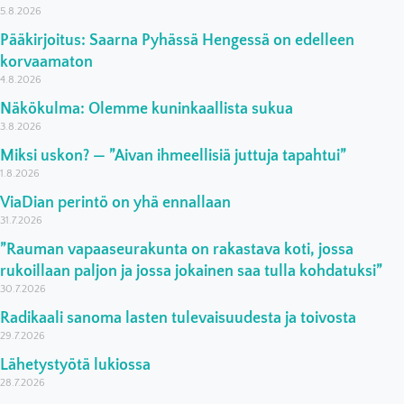
5.8.2026
Pääkirjoitus: Saarna Pyhässä Hengessä on edelleen
korvaamaton
4.8.2026
Näkökulma: Olemme kuninkaallista sukua
3.8.2026
Miksi uskon? — ”Aivan ihmeellisiä juttuja tapahtui”
1.8.2026
ViaDian perintö on yhä ennallaan
31.7.2026
”Rauman vapaaseurakunta on rakastava koti, jossa
rukoillaan paljon ja jossa jokainen saa tulla kohdatuksi”
30.7.2026
Radikaali sanoma lasten tulevaisuudesta ja toivosta
29.7.2026
Lähetystyötä lukiossa
28.7.2026