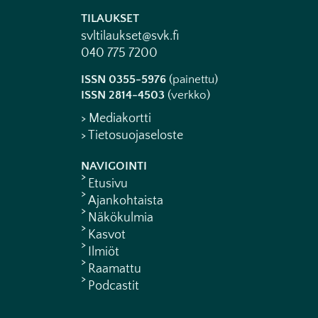
TILAUKSET
svltilaukset@svk.fi
040 775 7200
ISSN 0355-5976
(painettu)
ISSN 2814-4503
(verkko)
> Mediakortti
> Tietosuojaseloste
NAVIGOINTI
Etusivu
Ajankohtaista
Näkökulmia
Kasvot
Ilmiöt
Raamattu
Podcastit