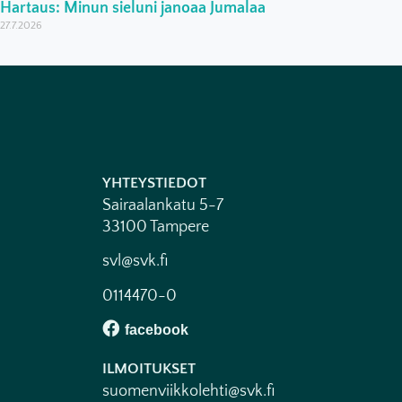
Hartaus: Minun sieluni janoaa Jumalaa
27.7.2026
YHTEYSTIEDOT
Sairaalankatu 5-7
33100 Tampere
svl@svk.fi
0114470-0
ILMOITUKSET
suomenviikkolehti@svk.fi