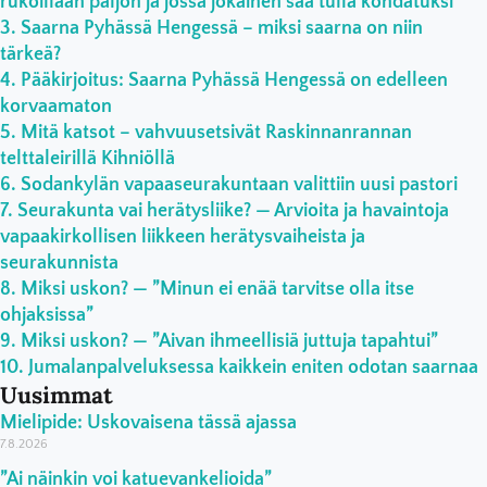
rukoillaan paljon ja jossa jokainen saa tulla kohdatuksi”
Saarna Pyhässä Hengessä – miksi saarna on niin
tärkeä?
Pääkirjoitus: Saarna Pyhässä Hengessä on edelleen
korvaamaton
Mitä katsot – vahvuusetsivät Raskinnanrannan
telttaleirillä Kihniöllä
Sodankylän vapaaseurakuntaan valittiin uusi pastori
Seurakunta vai herätysliike? — Arvioita ja havaintoja
vapaakirkollisen liikkeen herätysvaiheista ja
seurakunnista
Miksi uskon? — ”Minun ei enää tarvitse olla itse
ohjaksissa”
Miksi uskon? — ”Aivan ihmeellisiä juttuja tapahtui”
Jumalanpalveluksessa kaikkein eniten odotan saarnaa
Uusimmat
Mielipide: Uskovaisena tässä ajassa
7.8.2026
”Ai näinkin voi katuevankelioida”