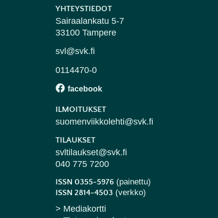
YHTEYSTIEDOT
Sairaalankatu 5-7
33100 Tampere
svl@svk.fi
0114470-0
ILMOITUKSET
suomenviikkolehti@svk.fi
TILAUKSET
svltilaukset@svk.fi
040 775 7200
(painettu)
ISSN 0355-5976
(verkko)
ISSN 2814-4503
> Mediakortti