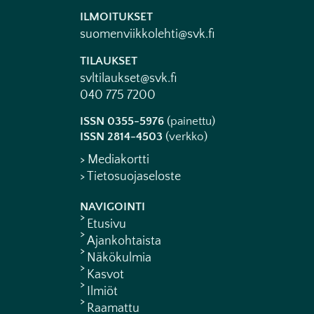
ILMOITUKSET
suomenviikkolehti@svk.fi
TILAUKSET
svltilaukset@svk.fi
040 775 7200
ISSN 0355-5976
(painettu)
ISSN 2814-4503
(verkko)
> Mediakortti
> Tietosuojaseloste
NAVIGOINTI
Etusivu
Ajankohtaista
Näkökulmia
Kasvot
Ilmiöt
Raamattu