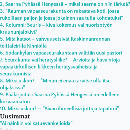
Saarna Pyhässä Hengessä – miksi saarna on niin tärkeä?
”Rauman vapaaseurakunta on rakastava koti, jossa
rukoillaan paljon ja jossa jokainen saa tulla kohdatuksi”
Kolumni: Seuris – kiva kokemus vai nuorisotyön
kruununjalokivi?
Mitä katsot – vahvuusetsivät Raskinnanrannan
telttaleirillä Kihniöllä
Sodankylän vapaaseurakuntaan valittiin uusi pastori
Seurakunta vai herätysliike? — Arvioita ja havaintoja
vapaakirkollisen liikkeen herätysvaiheista ja
seurakunnista
Miksi uskon? — ”Minun ei enää tarvitse olla itse
ohjaksissa”
Pääkirjoitus: Saarna Pyhässä Hengessä on edelleen
korvaamaton
Miksi uskon? — ”Aivan ihmeellisiä juttuja tapahtui”
Uusimmat
”Ai näinkin voi katuevankelioida”
5.8.2026