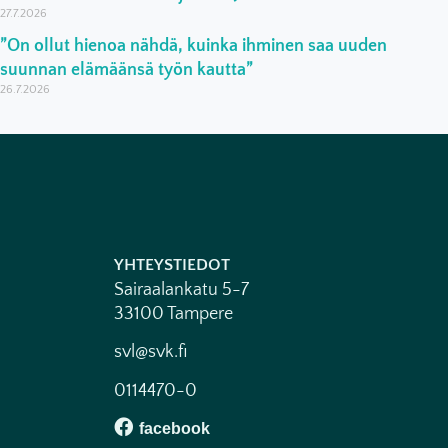
27.7.2026
”On ollut hienoa nähdä, kuinka ihminen saa uuden
suunnan elämäänsä työn kautta”
26.7.2026
YHTEYSTIEDOT
Sairaalankatu 5-7
33100 Tampere
svl@svk.fi
0114470-0