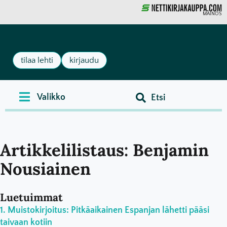
MAINOS
tilaa lehti
kirjaudu
Artikkelilistaus: Benjamin
Nousiainen
Luetuimmat
Muistokirjoitus: Pitkäaikainen Espanjan lähetti pääsi
taivaan kotiin