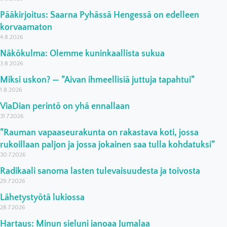
Pääkirjoitus: Saarna Pyhässä Hengessä on edelleen
korvaamaton
4.8.2026
Näkökulma: Olemme kuninkaallista sukua
3.8.2026
Miksi uskon? — ”Aivan ihmeellisiä juttuja tapahtui”
1.8.2026
ViaDian perintö on yhä ennallaan
31.7.2026
”Rauman vapaaseurakunta on rakastava koti, jossa
rukoillaan paljon ja jossa jokainen saa tulla kohdatuksi”
30.7.2026
Radikaali sanoma lasten tulevaisuudesta ja toivosta
29.7.2026
Lähetystyötä lukiossa
28.7.2026
Hartaus: Minun sieluni janoaa Jumalaa