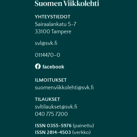
YHTEYSTIEDOT
Sairaalankatu 5-7
33100 Tampere
svl@svk.fi
0114470-0
ILMOITUKSET
suomenviikkolehti@svk.fi
TILAUKSET
svltilaukset@svk.fi
040 775 7200
ISSN 0355-5976
(painettu)
ISSN 2814-4503
(verkko)