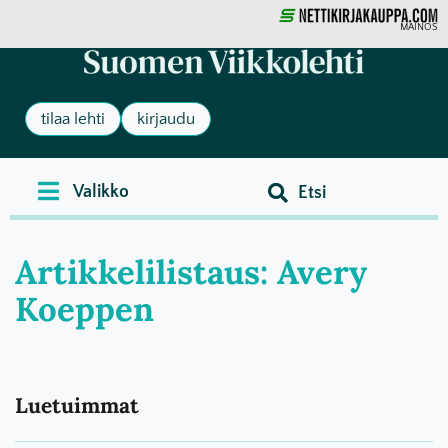
MAINOS
tilaa lehti
kirjaudu
Artikkelilistaus: Avery
Koeppen
Luetuimmat