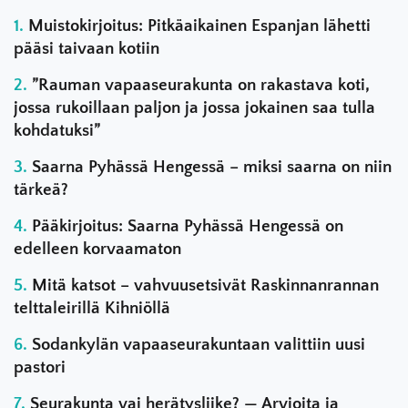
Muistokirjoitus: Pitkäaikainen Espanjan lähetti
pääsi taivaan kotiin
”Rauman vapaaseurakunta on rakastava koti,
jossa rukoillaan paljon ja jossa jokainen saa tulla
kohdatuksi”
Saarna Pyhässä Hengessä – miksi saarna on niin
tärkeä?
Pääkirjoitus: Saarna Pyhässä Hengessä on
edelleen korvaamaton
Mitä katsot – vahvuusetsivät Raskinnanrannan
telttaleirillä Kihniöllä
Sodankylän vapaaseurakuntaan valittiin uusi
pastori
Seurakunta vai herätysliike? — Arvioita ja