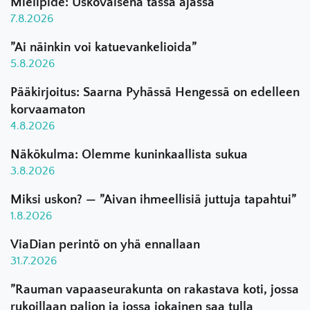
Mielipide: Uskovaisena tässä ajassa
7.8.2026
”Ai näinkin voi katuevankelioida”
5.8.2026
Pääkirjoitus: Saarna Pyhässä Hengessä on edelleen
korvaamaton
4.8.2026
Näkökulma: Olemme kuninkaallista sukua
3.8.2026
Miksi uskon? — ”Aivan ihmeellisiä juttuja tapahtui”
1.8.2026
ViaDian perintö on yhä ennallaan
31.7.2026
”Rauman vapaaseurakunta on rakastava koti, jossa
rukoillaan paljon ja jossa jokainen saa tulla