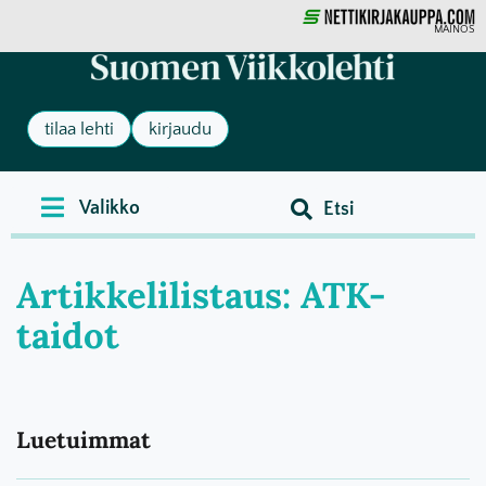
MAINOS
tilaa lehti
kirjaudu
Artikkelilistaus: ATK-
taidot
Luetuimmat