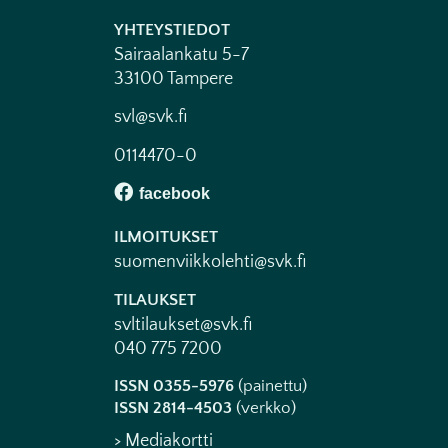
YHTEYSTIEDOT
Sairaalankatu 5-7
33100 Tampere
svl@svk.fi
0114470-0
ILMOITUKSET
suomenviikkolehti@svk.fi
TILAUKSET
svltilaukset@svk.fi
040 775 7200
ISSN 0355-5976
(painettu)
ISSN 2814-4503
(verkko)
> Mediakortti