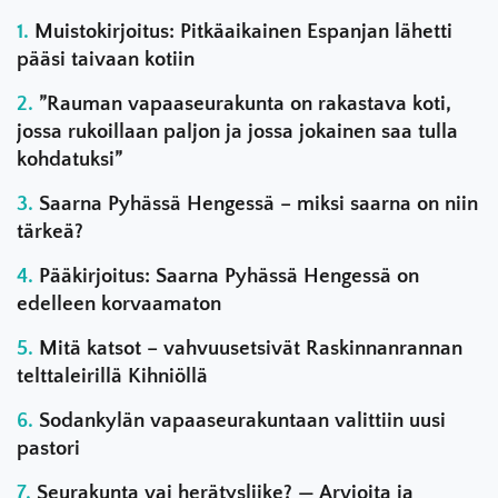
Muistokirjoitus: Pitkäaikainen Espanjan lähetti
pääsi taivaan kotiin
”Rauman vapaaseurakunta on rakastava koti,
jossa rukoillaan paljon ja jossa jokainen saa tulla
kohdatuksi”
Saarna Pyhässä Hengessä – miksi saarna on niin
tärkeä?
Pääkirjoitus: Saarna Pyhässä Hengessä on
edelleen korvaamaton
Mitä katsot – vahvuusetsivät Raskinnanrannan
telttaleirillä Kihniöllä
Sodankylän vapaaseurakuntaan valittiin uusi
pastori
Seurakunta vai herätysliike? — Arvioita ja