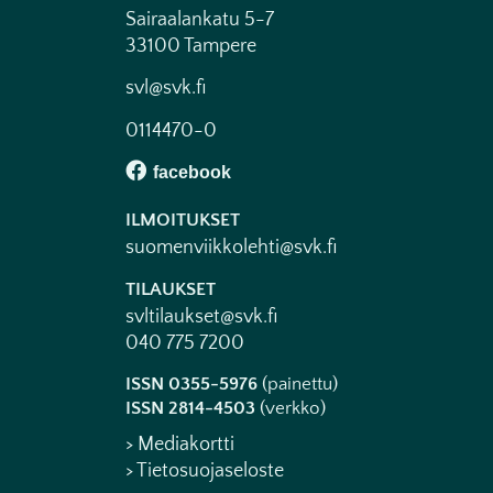
Sairaalankatu 5-7
33100 Tampere
svl@svk.fi
0114470-0
ILMOITUKSET
suomenviikkolehti@svk.fi
TILAUKSET
svltilaukset@svk.fi
040 775 7200
ISSN 0355-5976
(painettu)
ISSN 2814-4503
(verkko)
> Mediakortti
> Tietosuojaseloste