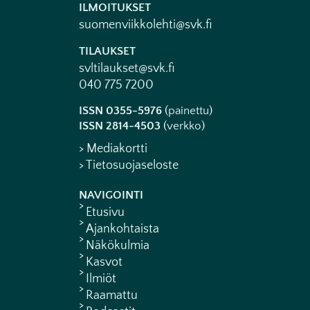
ILMOITUKSET
suomenviikkolehti@svk.fi
TILAUKSET
svltilaukset@svk.fi
040 775 7200
ISSN 0355-5976
(painettu)
ISSN 2814-4503
(verkko)
> Mediakortti
> Tietosuojaseloste
NAVIGOINTI
Etusivu
Ajankohtaista
Näkökulmia
Kasvot
Ilmiöt
Raamattu