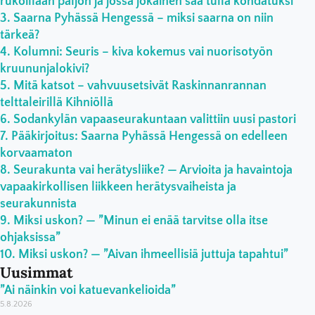
rukoillaan paljon ja jossa jokainen saa tulla kohdatuksi”
Saarna Pyhässä Hengessä – miksi saarna on niin
tärkeä?
Kolumni: Seuris – kiva kokemus vai nuorisotyön
kruununjalokivi?
Mitä katsot – vahvuusetsivät Raskinnanrannan
telttaleirillä Kihniöllä
Sodankylän vapaaseurakuntaan valittiin uusi pastori
Pääkirjoitus: Saarna Pyhässä Hengessä on edelleen
korvaamaton
Seurakunta vai herätysliike? — Arvioita ja havaintoja
vapaakirkollisen liikkeen herätysvaiheista ja
seurakunnista
Miksi uskon? — ”Minun ei enää tarvitse olla itse
ohjaksissa”
Miksi uskon? — ”Aivan ihmeellisiä juttuja tapahtui”
Uusimmat
”Ai näinkin voi katuevankelioida”
5.8.2026