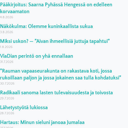
Pääkirjoitus: Saarna Pyhässä Hengessä on edelleen
korvaamaton
4.8.2026
Näkökulma: Olemme kuninkaallista sukua
3.8.2026
Miksi uskon? — ”Aivan ihmeellisiä juttuja tapahtui”
1.8.2026
ViaDian perintö on yhä ennallaan
31.7.2026
”Rauman vapaaseurakunta on rakastava koti, jossa
rukoillaan paljon ja jossa jokainen saa tulla kohdatuksi”
30.7.2026
Radikaali sanoma lasten tulevaisuudesta ja toivosta
29.7.2026
Lähetystyötä lukiossa
28.7.2026
Hartaus: Minun sieluni janoaa Jumalaa