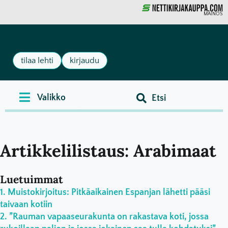
MAINOS
tilaa lehti
kirjaudu
Artikkelilistaus: Arabimaat
Luetuimmat
Muistokirjoitus: Pitkäaikainen Espanjan lähetti pääsi
taivaan kotiin
”Rauman vapaaseurakunta on rakastava koti, jossa