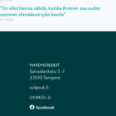
27.7.2026
”On ollut hienoa nähdä, kuinka ihminen saa uuden
suunnan elämäänsä työn kautta”
26.7.2026
YHTEYSTIEDOT
Sairaalankatu 5-7
33100 Tampere
svl@svk.fi
0114470-0